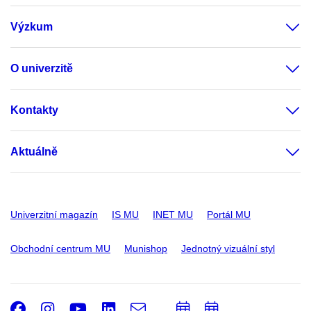
Výzkum
O univerzitě
Kontakty
Aktuálně
Univerzitní magazín
IS MU
INET MU
Portál MU
Obchodní centrum MU
Munishop
Jednotný vizuální styl
Facebook
Instagram
Youtube
LinkedIn
e-
Přidat
Přidat