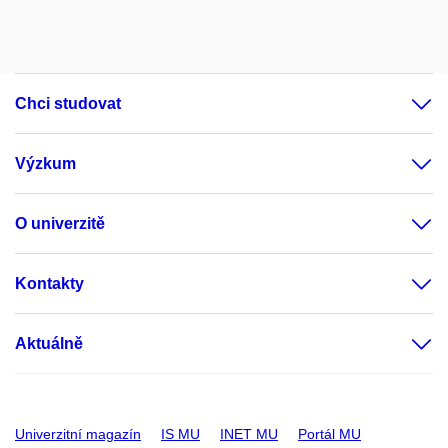
Chci studovat
Výzkum
O univerzitě
Kontakty
Aktuálně
Univerzitní magazín
IS MU
INET MU
Portál MU