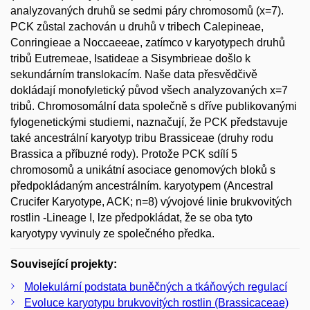
analyzovaných druhů se sedmi páry chromosomů (x=7).
PCK zůstal zachován u druhů v tribech Calepineae,
Conringieae a Noccaeeae, zatímco v karyotypech druhů
tribů Eutremeae, Isatideae a Sisymbrieae došlo k
sekundárním translokacím. Naše data přesvědčivě
dokládají monofyletický původ všech analyzovaných x=7
tribů. Chromosomální data společně s dříve publikovanými
fylogenetickými studiemi, naznačují, že PCK představuje
také ancestrální karyotyp tribu Brassiceae (druhy rodu
Brassica a příbuzné rody). Protože PCK sdílí 5
chromosomů a unikátní asociace genomových bloků s
předpokládaným ancestrálním. karyotypem (Ancestral
Crucifer Karyotype, ACK; n=8) vývojové linie brukvovitých
rostlin -Lineage I, lze předpokládat, že se oba tyto
karyotypy vyvinuly ze společného předka.
Související projekty:
Molekulární podstata buněčných a tkáňových regulací
Evoluce karyotypu brukvovitých rostlin (Brassicaceae)