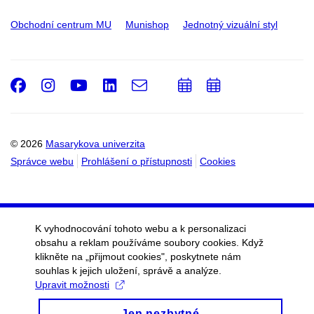
Obchodní centrum MU
Munishop
Jednotný vizuální styl
Facebook
Instagram
Youtube
LinkedIn
e-
Přidat
Přidat
Email
mail
do
do
kalendáře
kalendáře
© 2026
Masarykova univerzita
Správce webu
Prohlášení o přístupnosti
Cookies
K vyhodnocování tohoto webu a k personalizaci
obsahu a reklam používáme soubory cookies. Když
klikněte na „přijmout cookies", poskytnete nám
souhlas k jejich uložení, správě a analýze.
Upravit možnosti
Jen nezbytné