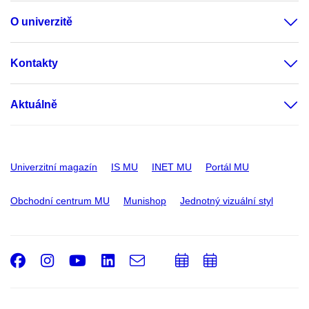
O univerzitě
Kontakty
Aktuálně
Univerzitní magazín
IS MU
INET MU
Portál MU
Obchodní centrum MU
Munishop
Jednotný vizuální styl
Facebook
Instagram
Youtube
LinkedIn
e-
Přidat
Přidat
Email
mail
do
do
kalendáře
kalendáře