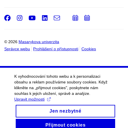
Facebook
Instagram
Youtube
LinkedIn
e-
Přidat
Přidat
Email
mail
do
do
kalendáře
kalendáře
© 2026
Masarykova univerzita
Správce webu
Prohlášení o přístupnosti
Cookies
K vyhodnocování tohoto webu a k personalizaci
obsahu a reklam používáme soubory cookies. Když
klikněte na „přijmout cookies", poskytnete nám
souhlas k jejich uložení, správě a analýze.
Upravit možnosti
Jen nezbytné
Přijmout cookies