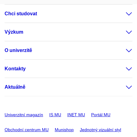
Chci studovat
Výzkum
O univerzitě
Kontakty
Aktuálně
Univerzitní magazín
IS MU
INET MU
Portál MU
Obchodní centrum MU
Munishop
Jednotný vizuální styl