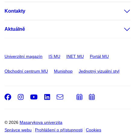
Kontakty
Aktuálně
Univerzitní magazín
IS MU
INET MU
Portál MU
Obchodní centrum MU
Munishop
Jednotný vizuální styl
Facebook
Instagram
Youtube
LinkedIn
e-
Přidat
Přidat
Email
mail
do
do
kalendáře
kalendáře
© 2026
Masarykova univerzita
Správce webu
Prohlášení o přístupnosti
Cookies