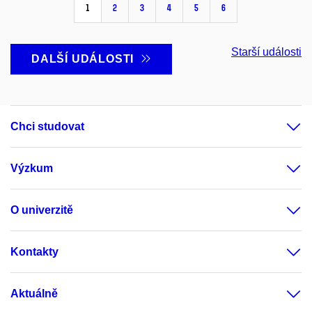
1
2
3
4
5
6
Starší události
DALŠÍ UDÁLOSTI
Chci studovat
Výzkum
O univerzitě
Kontakty
Aktuálně