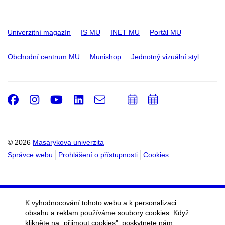
Univerzitní magazín
IS MU
INET MU
Portál MU
Obchodní centrum MU
Munishop
Jednotný vizuální styl
Facebook
Instagram
Youtube
LinkedIn
e-
Přidat
Přidat
Email
mail
do
do
kalendáře
kalendáře
© 2026
Masarykova univerzita
Správce webu
Prohlášení o přístupnosti
Cookies
K vyhodnocování tohoto webu a k personalizaci
obsahu a reklam používáme soubory cookies. Když
klikněte na „přijmout cookies", poskytnete nám