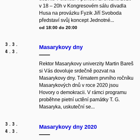
v 18 – 20h v Kongresovém sálu divadla
Husa na provázku Fyzik Jiří Svoboda
představí svůj koncept Jednotné...
od 18:00 do 20:00
3.
3.
Masarykovy dny
4.
3.
Rektor Masarykovy univerzity Martin Bareš
si Vás dovoluje srdečně pozvat na
Masarykovy dny. Tématem prvního ročníku
Masarykových dnů v roce 2020 jsou
Hovory o demokracii. V rámci programu
proběhne pietní uctění památky T. G.
Masaryka, uskuteční se...
3.
3.
Masarykovy dny 2020
4.
3.