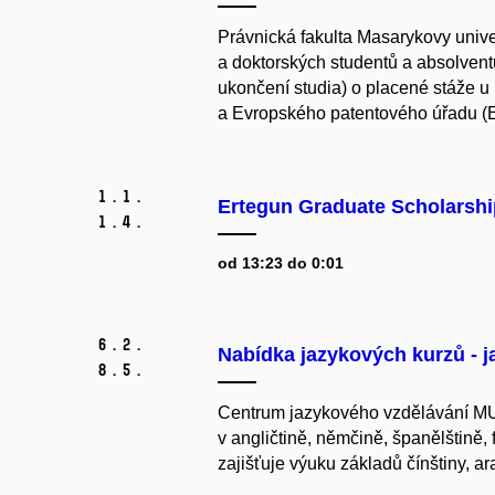
Právnická fakulta Masarykovy unive
a doktorských studentů a absolven
ukončení studia) o placené stáže u
a Evropského patentového úřadu (
1.
1.
Ertegun Graduate Scholarsh
1.
4.
od 13:23 do 0:01
6.
2.
Nabídka jazykových kurzů - j
8.
5.
Centrum jazykového vzdělávání MU
v angličtině, němčině, španělštině, 
zajišťuje výuku základů čínštiny, arab