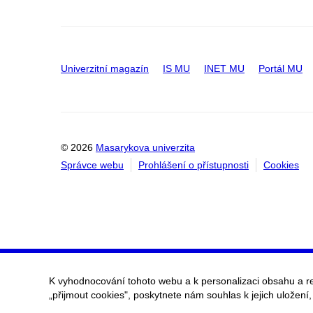
Univerzitní magazín
IS MU
INET MU
Portál MU
© 2026
Masarykova univerzita
Správce webu
Prohlášení o přístupnosti
Cookies
K vyhodnocování tohoto webu a k personalizaci obsahu a r
„přijmout cookies", poskytnete nám souhlas k jejich uložení