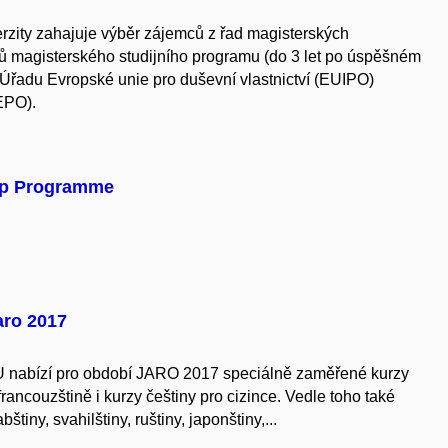
rzity zahajuje výběr zájemců z řad magisterských
tů magisterského studijního programu (do 3 let po úspěšném
 Úřadu Evropské unie pro duševní vlastnictví (EUIPO)
EPO).
ip Programme
aro 2017
 nabízí pro období JARO 2017 speciálně zaměřené kurzy
francouzštině i kurzy češtiny pro cizince. Vedle toho také
štiny, svahilštiny, ruštiny, japonštiny,...