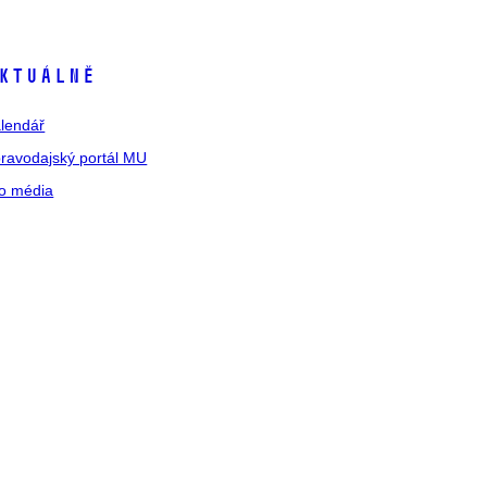
ktuálně
lendář
ravodajský portál MU
o média