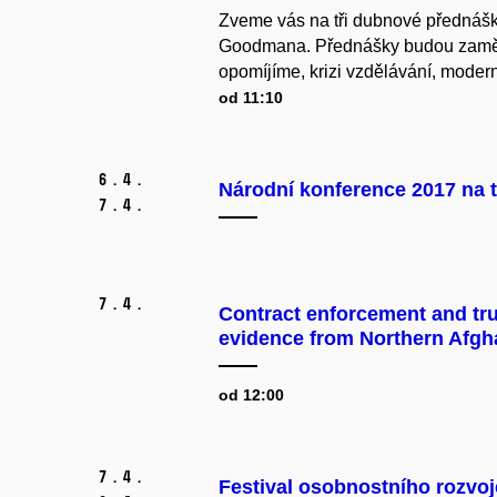
Zveme vás na tři dubnové přednášk
Goodmana. Přednášky budou zaměře
opomíjíme, krizi vzdělávání, modern
od 11:10
6.
4.
Národní konference 2017 na 
7.
4.
7.
4.
Contract enforcement and tr
evidence from Northern Afgh
od 12:00
7.
4.
Festival osobnostního rozvoj