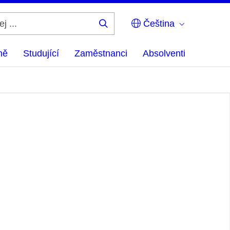
Čeština
Hledej
...
ně
Studující
Zaměstnanci
Absolventi