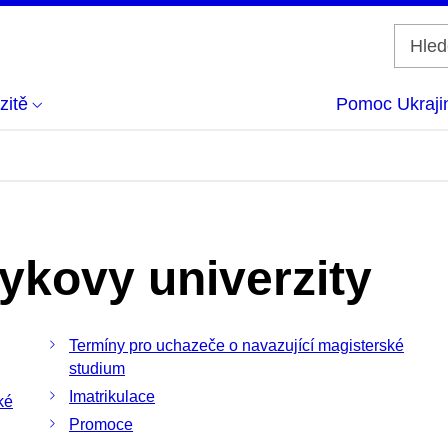
zitě
Pomoc Ukraji
ykovy univerzity
Termíny pro uchazeče o navazující magisterské
studium
Imatrikulace
ké
Promoce