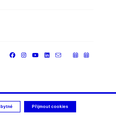
Facebook
Instagram
Youtube
LinkedIn
e-
Přidat
Přidat
Email
mail
do
do
kalendáře
kalendá
zbytné
Přijmout cookies