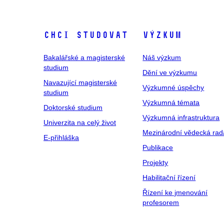
Chci studovat
Výzkum
Bakalářské a magisterské
Náš výzkum
studium
Dění ve výzkumu
Navazující magisterské
Výzkumné úspěchy
studium
Výzkumná témata
Doktorské studium
Výzkumná infrastruktura
Univerzita na celý život
Mezinárodní vědecká rad
E-přihláška
Publikace
Projekty
Habilitační řízení
Řízení ke jmenování
profesorem