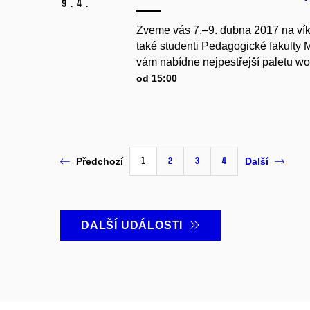
9.
4.
Zveme vás 7.–9. dubna 2017 na víke
také studenti Pedagogické fakulty 
vám nabídne nejpestřejší paletu wo
od 15:00
1
2
3
4
Předchozí
Další
DALŠÍ UDÁLOSTI