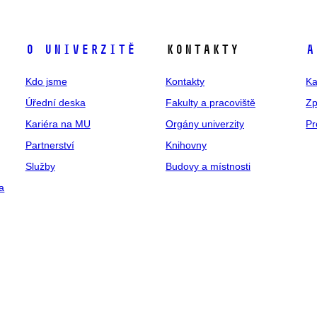
O univerzitě
Kontakty
A
Kdo jsme
Kontakty
Ka
Úřední deska
Fakulty a pracoviště
Zp
Kariéra na MU
Orgány univerzity
Pr
Partnerství
Knihovny
Služby
Budovy a místnosti
a