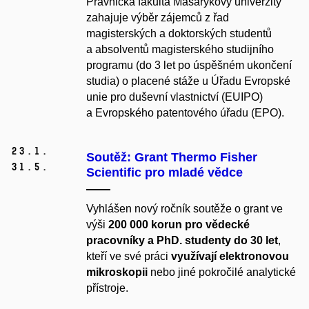
Právnická fakulta Masarykovy univerzity
zahajuje výběr zájemců z řad
magisterských a doktorských studentů
a absolventů magisterského studijního
programu (do 3 let po úspěšném ukončení
studia) o placené stáže u Úřadu Evropské
unie pro duševní vlastnictví (EUIPO)
a Evropského patentového úřadu (EPO).
23.
1.
Soutěž: Grant Thermo Fisher
31.
5.
Scientific pro mladé vědce
Vyhlášen nový ročník soutěže o grant ve
výši
200 000 korun pro
vědecké
pracovníky a PhD. studenty do 30 let
,
kteří ve své práci
využívají elektronovou
mikroskopii
nebo jiné pokročilé analytické
přístroje.