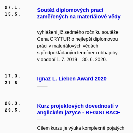
27.
1.
Soutěž diplomových prací
15.
5.
zaměřených na materiálové vědy
vyhlášení již sedmého ročníku soutěže
Cena CRYTUR o nejlepší diplomovou
práci v materiálových vědách
s předpokládaným termínem obhajoby
v období 1. 7. 2019 – 30. 6. 2020.
17.
3.
Ignaz L. Lieben Award 2020
31.
5.
26.
3.
Kurz projektových dovedností v
29.
5.
anglickém jazyce - REGISTRACE
Cílem kurzu je výuka komplexně pojatých