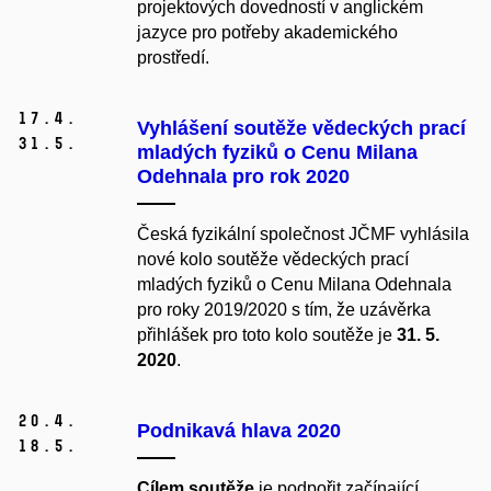
projektových dovedností v anglickém
jazyce pro potřeby akademického
prostředí.
17.
4.
Vyhlášení soutěže vědeckých prací
31.
5.
mladých fyziků o Cenu Milana
Odehnala pro rok 2020
Česká fyzikální společnost JČMF vyhlásila
nové kolo soutěže vědeckých prací
mladých fyziků o Cenu Milana Odehnala
pro roky 2019/2020 s tím, že uzávěrka
přihlášek pro toto kolo soutěže je
31. 5.
2020
.
20.
4.
Podnikavá hlava 2020
18.
5.
Cílem soutěže
je podpořit začínající