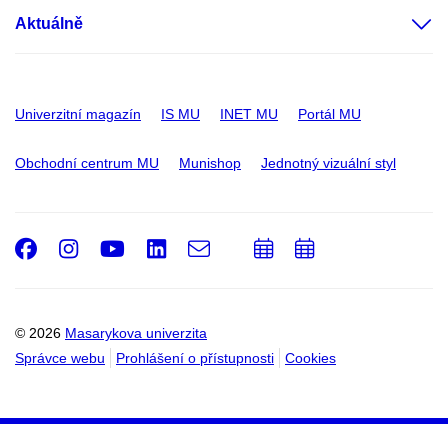
Aktuálně
Univerzitní magazín
IS MU
INET MU
Portál MU
Obchodní centrum MU
Munishop
Jednotný vizuální styl
Facebook
Instagram
Youtube
LinkedIn
e-
Přidat
Přidat
Email
mail
do
do
kalendáře
kalendáře
© 2026
Masarykova univerzita
Správce webu
Prohlášení o přístupnosti
Cookies