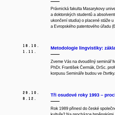
Právnická fakulta Masarykovy unive
a doktorských studentů a absolven
ukončení studia) o placené stáže u
a Evropského patentového úřadu (
18.
10.
Metodologie lingvistiky: zák
1.
11.
Zveme Vás na dvoudílný seminář Met
PhDr. František Čermák, DrSc. pro
korpusu Semináře budou ve čtvrtky.
29.
10.
Tři osudové roky 1993 – pro
8.
12.
Rok 1989 přinesl do české společno
kultuře? Na procházce brněnskými u