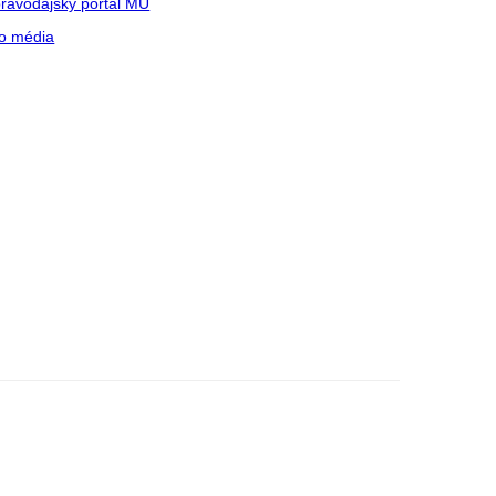
ravodajský portál MU
o média