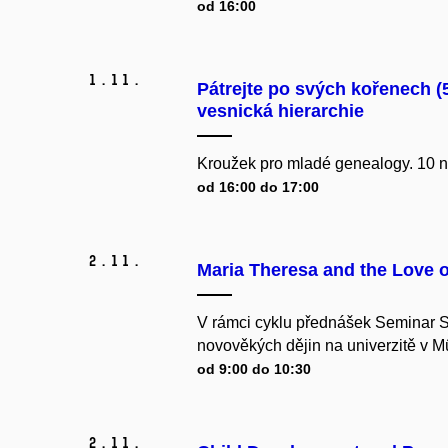
od 16:00
1.
11.
Pátrejte po svých kořenech (5)
vesnická hierarchie
Kroužek pro mladé genealogy.
10 n
od 16:00 do 17:00
2.
11.
Maria Theresa and the Love o
V rámci cyklu přednášek Seminar Se
novověkých dějin na univerzitě v M
od 9:00 do 10:30
2.
11.