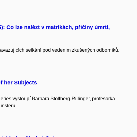
: Co lze nalézt v matrikách, příčiny úmrtí,
avazujících setkání pod vedením zkušených odborníků.
f her Subjects
ries vystoupí Barbara Stollberg-Rillinger, profesorka
ünsteru.