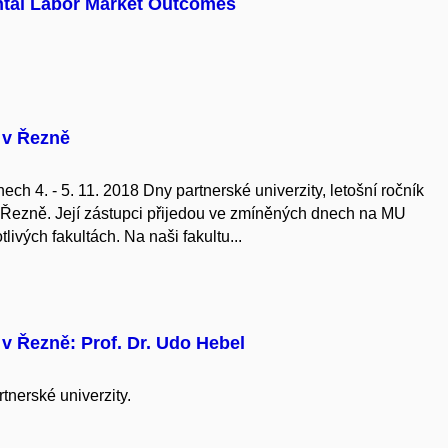
ntal Labor Market Outcomes
 v Řezně
ch 4. - 5. 11. 2018 Dny partnerské univerzity, letošní ročník
v Řezně. Její zástupci přijedou ve zmíněných dnech na MU
ivých fakultách. Na naši fakultu...
 v Řezně: Prof. Dr. Udo Hebel
tnerské univerzity.