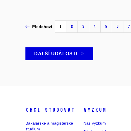
1
2
3
4
5
6
7
Předchozí
DALŠÍ UDÁLOSTI
Chci studovat
Výzkum
Bakalářské a magisterské
Náš výzkum
studium