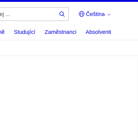
Čeština
Hledej
...
ně
Studující
Zaměstnanci
Absolventi