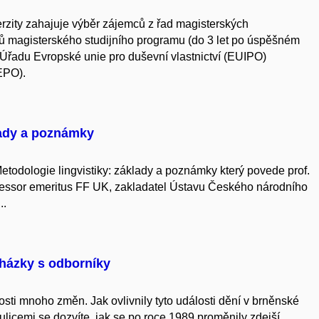
rzity zahajuje výběr zájemců z řad magisterských
tů magisterského studijního programu (do 3 let po úspěšném
 Úřadu Evropské unie pro duševní vlastnictví (EUIPO)
EPO).
lady a poznámky
odologie lingvistiky: základy a poznámky který povede prof.
fessor emeritus FF UK, zakladatel Ústavu Českého národního
..
cházky s odborníky
sti mnoho změn. Jak ovlivnily tyto události dění v brněnské
licemi se dozvíte, jak se po roce 1989 proměnily zdejší