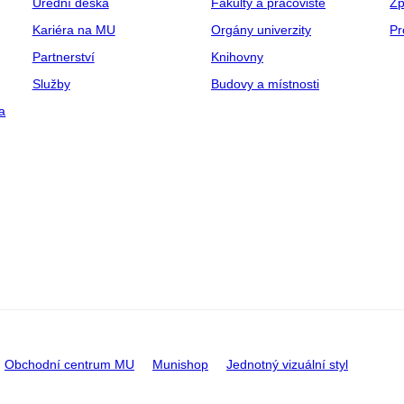
Úřední deska
Fakulty a pracoviště
Zp
Kariéra na MU
Orgány univerzity
Pr
Partnerství
Knihovny
Služby
Budovy a místnosti
a
Obchodní centrum MU
Munishop
Jednotný vizuální styl