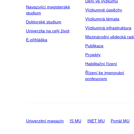
Dění ve výzkumu
Navazující magisterské
Výzkumné úspěchy
studium
Výzkumná témata
Doktorské studium
Výzkumná infrastruktura
Univerzita na celý život
Mezinárodní vědecká rad
E-přihláška
Publikace
Projekty
Habilitační řízení
Řízení ke jmenování
profesorem
Univerzitní magazín
IS MU
INET MU
Portál MU