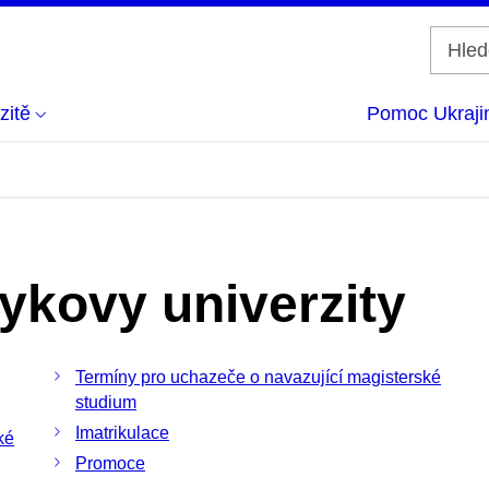
zitě
Pomoc Ukraji
ykovy univerzity
Termíny pro uchazeče o navazující magisterské
studium
Imatrikulace
ké
Promoce