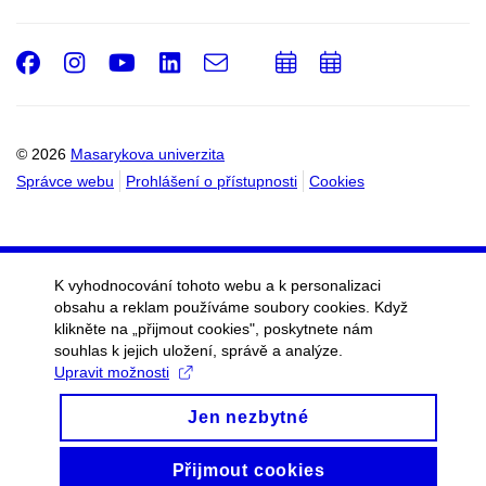
Facebook
Instagram
Youtube
LinkedIn
e-
Přidat
Přidat
Email
mail
do
do
kalendáře
kalendáře
© 2026
Masarykova univerzita
Správce webu
Prohlášení o přístupnosti
Cookies
K vyhodnocování tohoto webu a k personalizaci
obsahu a reklam používáme soubory cookies. Když
klikněte na „přijmout cookies", poskytnete nám
souhlas k jejich uložení, správě a analýze.
Upravit možnosti
Jen nezbytné
Přijmout cookies