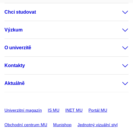
Chci studovat
Výzkum
O univerzitě
Kontakty
Aktuálně
Univerzitní magazín
IS MU
INET MU
Portál MU
Obchodní centrum MU
Munishop
Jednotný vizuální styl