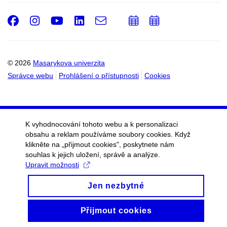
Facebook
Instagram
Youtube
LinkedIn
e-
Přidat
Přidat
Email
mail
do
do
kalendáře
kalendáře
© 2026
Masarykova univerzita
Správce webu
Prohlášení o přístupnosti
Cookies
K vyhodnocování tohoto webu a k personalizaci
obsahu a reklam používáme soubory cookies. Když
klikněte na „přijmout cookies", poskytnete nám
souhlas k jejich uložení, správě a analýze.
Upravit možnosti
Jen nezbytné
Přijmout cookies