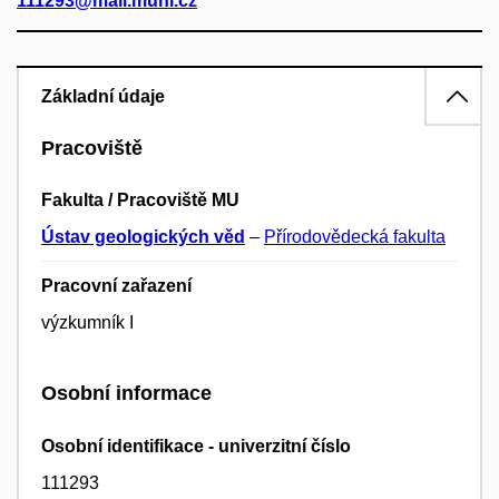
111293@mail.muni.cz
Základní údaje
Pracoviště
Fakulta / Pracoviště MU
Ústav geologických věd
–
Přírodovědecká fakulta
Pracovní zařazení
výzkumník I
Osobní informace
Osobní identifikace - univerzitní číslo
111293