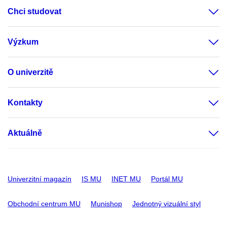
Chci studovat
Výzkum
O univerzitě
Kontakty
Aktuálně
Univerzitní magazín
IS MU
INET MU
Portál MU
Obchodní centrum MU
Munishop
Jednotný vizuální styl