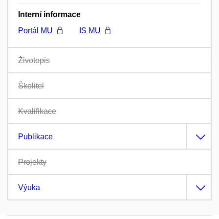
Interní informace
Portál MU
IS MU
Životopis
Školitel
Kvalifikace
Publikace
Projekty
Výuka