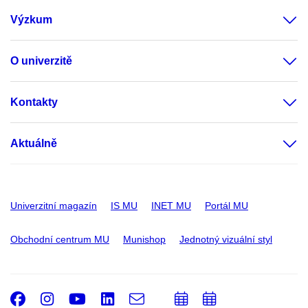
Výzkum
O univerzitě
Kontakty
Aktuálně
Univerzitní magazín
IS MU
INET MU
Portál MU
Obchodní centrum MU
Munishop
Jednotný vizuální styl
Facebook
Instagram
Youtube
LinkedIn
e-
Přidat
Přidat