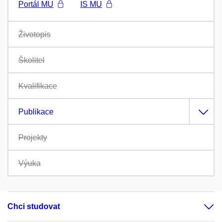
Portál MU
IS MU
Životopis
Školitel
Kvalifikace
Publikace
Projekty
Výuka
Chci studovat