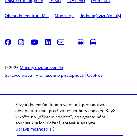
Univerzitní magazín
IS MU
INET MU
Portál MU
Obchodní centrum MU
Munishop
Jednotný vizuální styl
Facebook
Instagram
Youtube
LinkedIn
e-
Přidat
Přidat
Email
mail
do
do
kalendáře
kalendáře
© 2026
Masarykova univerzita
Správce webu
Prohlášení o přístupnosti
Cookies
K vyhodnocování tohoto webu a k personalizaci
obsahu a reklam používáme soubory cookies. Když
klikněte na „přijmout cookies", poskytnete nám
souhlas k jejich uložení, správě a analýze.
Upravit možnosti