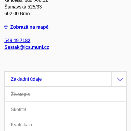
kancelář: bud. A/8.12
Šumavská 525/33
602 00 Brno
Zobrazit na mapě
549 49
7182
Sestak@ics.muni.cz
Základní údaje
Životopis
Školitel
Kvalifikace