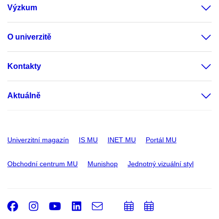
Výzkum
O univerzitě
Kontakty
Aktuálně
Univerzitní magazín
IS MU
INET MU
Portál MU
Obchodní centrum MU
Munishop
Jednotný vizuální styl
Facebook
Instagram
Youtube
LinkedIn
e-
Přidat
Přidat
Email
mail
do
do