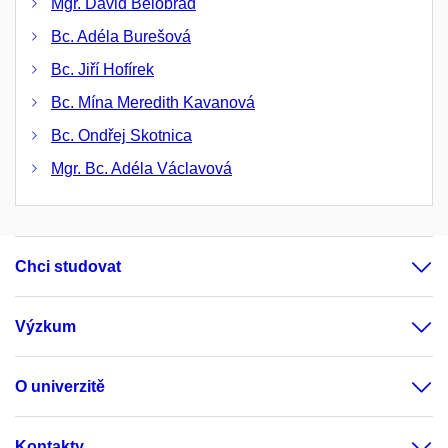
Mgr. David Belobrad
Bc. Adéla Burešová
Bc. Jiří Hofírek
Bc. Mína Meredith Kavanová
Bc. Ondřej Skotnica
Mgr. Bc. Adéla Václavová
Chci studovat
Výzkum
O univerzitě
Kontakty