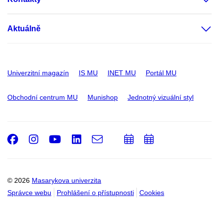
Aktuálně
Univerzitní magazín
IS MU
INET MU
Portál MU
Obchodní centrum MU
Munishop
Jednotný vizuální styl
Facebook
Instagram
Youtube
LinkedIn
e-
Přidat
Přidat
Email
mail
do
do
kalendáře
kalendáře
© 2026
Masarykova univerzita
Správce webu
Prohlášení o přístupnosti
Cookies