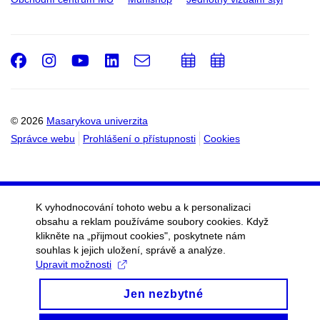
Facebook
Instagram
Youtube
LinkedIn
e-
Přidat
Přidat
Email
mail
do
do
kalendáře
kalendáře
© 2026
Masarykova univerzita
Správce webu
Prohlášení o přístupnosti
Cookies
K vyhodnocování tohoto webu a k personalizaci
obsahu a reklam používáme soubory cookies. Když
klikněte na „přijmout cookies", poskytnete nám
souhlas k jejich uložení, správě a analýze.
Upravit možnosti
Jen nezbytné