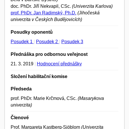
doc. PhDr. Jiří Nekvapil, CSc.
(Univerzita Karlova)
prof. PhDr. Jan Radimský, Ph.D.
(Jihočeská
univerzita v Českých Budějovicích)
Posudky oponentů
Posudek 1
|
Posudek 2
|
Posudek 3
Přednáška pro odbornou veřejnost
21. 3. 2019
|
Hodnocení přednášky
Složení habilitační komise
Předseda
prof. PhDr. Marie Krčmová, CSc.
(Masarykova
univerzita)
Členové
Prof. Margareta Kastberg-Sjöblom
(Univerzita