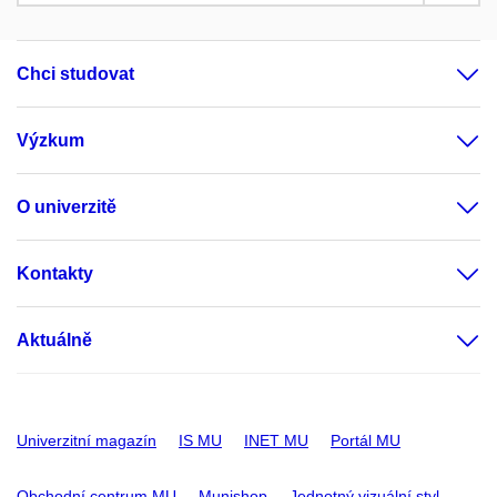
Chci studovat
Výzkum
O univerzitě
Kontakty
Aktuálně
Univerzitní magazín
IS MU
INET MU
Portál MU
Obchodní centrum MU
Munishop
Jednotný vizuální styl