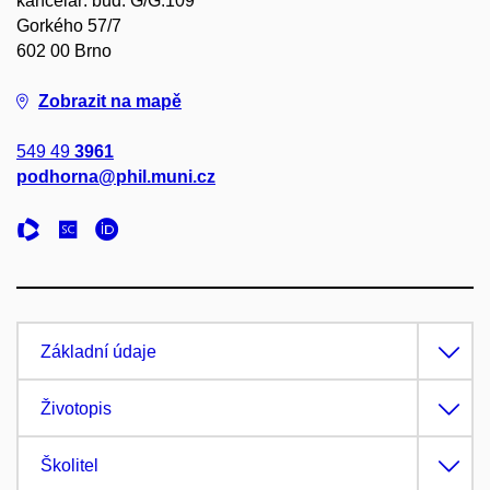
kancelář: bud. G/G.109
Gorkého 57/7
602 00 Brno
Zobrazit na mapě
549 49
3961
podhorna@phil.muni.cz
Základní údaje
Životopis
Školitel