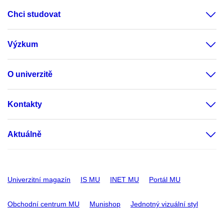
Chci studovat
Výzkum
O univerzitě
Kontakty
Aktuálně
Univerzitní magazín
IS MU
INET MU
Portál MU
Obchodní centrum MU
Munishop
Jednotný vizuální styl