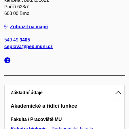
kancelář: bud. B/1022
Poříčí 623/7
603 00 Brno
Zobrazit na mapě
549 49
3405
ceplova@ped.muni.cz
Základní údaje
Akademické a řídicí funkce
Fakulta / Pracoviště MU
Katedra biologie
–
Pedagogická fakulta