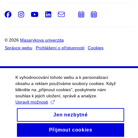
Facebook
Instagram
Youtube
LinkedIn
e-
Přidat
Přidat
Email
mail
do
do
kalendáře
kalendáře
© 2026
Masarykova univerzita
Správce webu
Prohlášení o přístupnosti
Cookies
K vyhodnocování tohoto webu a k personalizaci
obsahu a reklam používáme soubory cookies. Když
klikněte na „přijmout cookies", poskytnete nám
souhlas k jejich uložení, správě a analýze.
Upravit možnosti
Jen nezbytné
Přijmout cookies