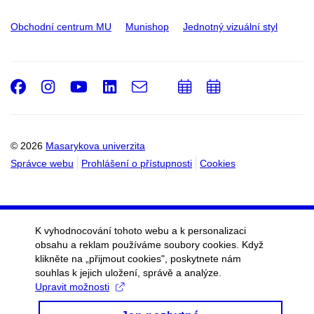
Obchodní centrum MU
Munishop
Jednotný vizuální styl
Facebook
Instagram
Youtube
LinkedIn
e-
Přidat
Přidat
Email
mail
do
do
kalendáře
kalendáře
© 2026
Masarykova univerzita
Správce webu
Prohlášení o přístupnosti
Cookies
K vyhodnocování tohoto webu a k personalizaci
obsahu a reklam používáme soubory cookies. Když
klikněte na „přijmout cookies", poskytnete nám
souhlas k jejich uložení, správě a analýze.
Upravit možnosti