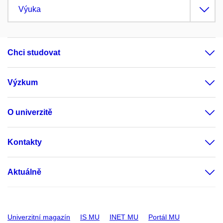
Výuka
Chci studovat
Výzkum
O univerzitě
Kontakty
Aktuálně
Univerzitní magazín
IS MU
INET MU
Portál MU