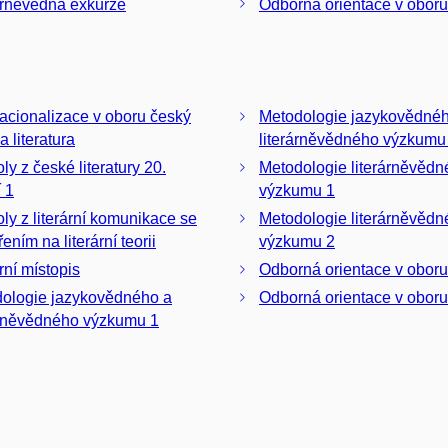
árněvědná exkurze
Odborná orientace v oboru
nacionalizace v oboru český
Metodologie jazykovědné
a literatura
literárněvědného výzkumu
ly z české literatury 20.
Metodologie literárněvěd
í 1
výzkumu 1
oly z literární komunikace se
Metodologie literárněvěd
ním na literární teorii
výzkumu 2
rní místopis
Odborná orientace v oboru
ologie jazykovědného a
Odborná orientace v oboru
árněvědného výzkumu 1