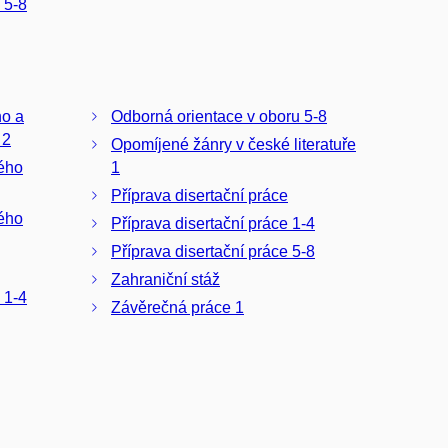
 5-8
ho a
Odborná orientace v oboru 5-8
 2
Opomíjené žánry v české literatuře
ného
1
Příprava disertační práce
ného
Příprava disertační práce 1-4
Příprava disertační práce 5-8
Zahraniční stáž
 1-4
Závěrečná práce 1