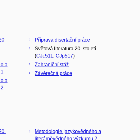
20.
Příprava disertační práce
Světová literatura 20. století
(
CJc511
,
CJp517
)
ho a
Zahraniční stáž
 1
Závěrečná práce
ho a
 2
20.
Metodologie jazykovědného a
literárněvědného výzkumu 2