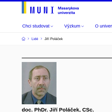
Chci studovat
Výzkum
O univer
Lidé
Jiří Poláček
doc. PhDr. Jiří Poláček, CSc.