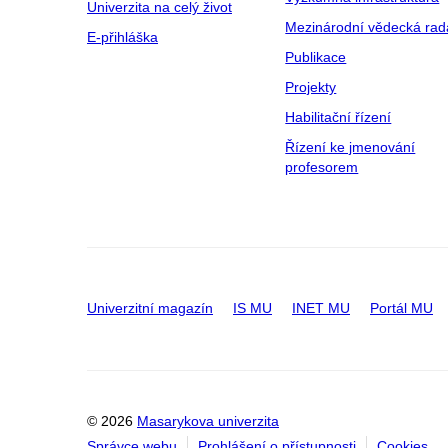
Univerzita na celý život
Mezinárodní vědecká rad
E-přihláška
Publikace
Projekty
Habilitační řízení
Řízení ke jmenování
profesorem
Univerzitní magazín
IS MU
INET MU
Portál MU
© 2026
Masarykova univerzita
Správce webu
Prohlášení o přístupnosti
Cookies