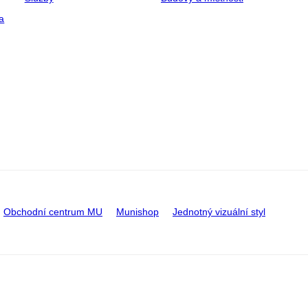
a
Obchodní centrum MU
Munishop
Jednotný vizuální styl