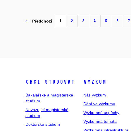
1
2
3
4
5
6
7
Předchozí
Chci studovat
Výzkum
Bakalářské a magisterské
Náš výzkum
studium
Dění ve výzkumu
Navazující magisterské
Výzkumné úspěchy
studium
Výzkumná témata
Doktorské studium
Výzkumná infrastruktura