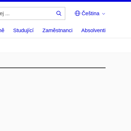
Čeština
Hledej
...
ně
Studující
Zaměstnanci
Absolventi