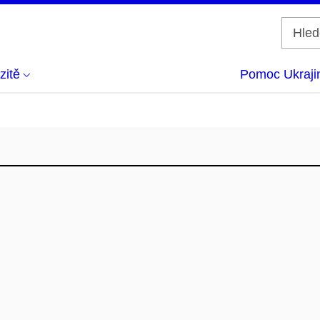
zitě
Pomoc Ukraji