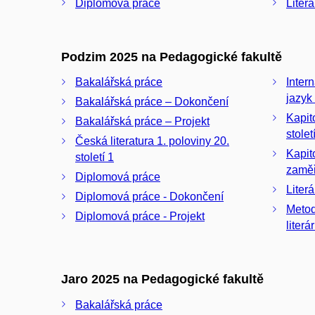
Diplomová práce
Liter
Podzim 2025 na Pedagogické fakultě
Bakalářská práce
Inter
jazyk 
Bakalářská práce – Dokončení
Kapito
Bakalářská práce – Projekt
stolet
Česká literatura 1. poloviny 20.
Kapit
století 1
zaměře
Diplomová práce
Literá
Diplomová práce - Dokončení
Metod
Diplomová práce - Projekt
liter
Jaro 2025 na Pedagogické fakultě
Bakalářská práce