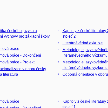
tika českého jazyka a
Kapitoly z české literatury 
ární výchovy pro základní školy
století 2
Literárněvědná exkurze
mová práce
Metodologie jazykovědné
mová práce - Dokončení
literárněvědného výzkumu
mová práce - Projekt
Metodologie jazykovědné
literárněvědného výzkumu
nacionalizace v oboru český
a literatura
Odborná orientace v oboru
mová práce
Kapitoly z české literatury 
století 1