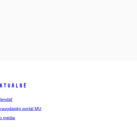
ktuálně
lendář
ravodajský portál MU
o média