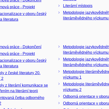
mová práce - Dokončení
Literární místopis
mová práce - Projekt
Metodologie jazykovědné
nacionalizace v oboru český
literárněvědného výzkumu
a literatura
mová práce - Dokončení
Metodologie jazykovědné
literárněvědného výzkumu
mová práce - Projekt
Metodologie jazykovědné
nacionalizace v oboru český
literárněvědného výzkumu
a literatura
Metodologie literárněvěd
ly z české literatury 20.
výzkumu 1
í 2
Metodologie literárněvěd
oly z literární komunikace se
výzkumu 2
ním na literární teorii
Odborná orientace v oboru
ntovaná četba odborného
2
Odborná orientace v oboru