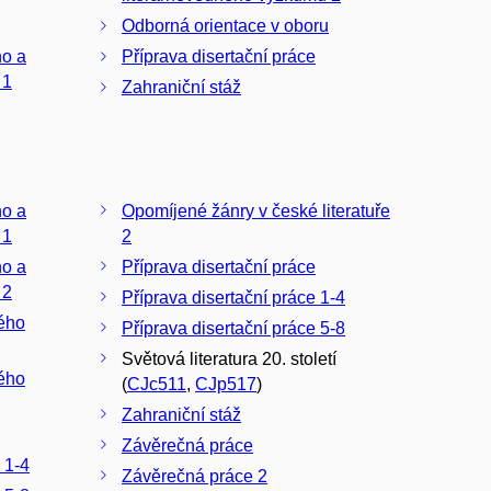
Odborná orientace v oboru
ho a
Příprava disertační práce
 1
Zahraniční stáž
ho a
Opomíjené žánry v české literatuře
 1
2
ho a
Příprava disertační práce
 2
Příprava disertační práce 1-4
ného
Příprava disertační práce 5-8
Světová literatura 20. století
ného
(
CJc511
,
CJp517
)
Zahraniční stáž
Závěrečná práce
 1-4
Závěrečná práce 2