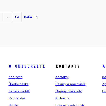
…
13
Další
O univerzitě
Kontakty
A
Kdo jsme
Kontakty
Ka
Úřední deska
Fakulty a pracoviště
Zp
Kariéra na MU
Orgány univerzity
Pr
Partnerství
Knihovny
Služby
Budovy a místnosti