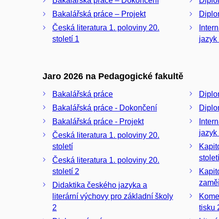
Bakalářská práce – Dokončení
Diplo
Bakalářská práce – Projekt
Diplo
Česká literatura 1. poloviny 20.
Inter
století 1
jazyk 
Jaro 2026 na Pedagogické fakultě
Bakalářská práce
Diplo
Bakalářská práce - Dokončení
Diplo
Bakalářská práce - Projekt
Inter
jazyk 
Česká literatura 1. poloviny 20.
století
Kapito
stolet
Česká literatura 1. poloviny 20.
století 2
Kapit
zaměře
Didaktika českého jazyka a
literární výchovy pro základní školy
Kome
2
tisku 