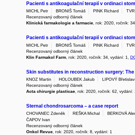
Pacienti s antikoagulační terapií v ordinaci st
MICHL Petr
BRONIŠ Tomáš
PINK Richard
TVR
Recenzovaný odborný článek
Klinická farmakologie a farmacie
, rok: 2020, ročník: 3
Pacienti s antikoagulační terapií v ordinaci st
MICHL Petr
BRONIŠ Tomáš
PINK Richard
TVR
Recenzovaný odborný článek
Klin Farmakol Farm
, rok: 2020, ročník: 34, vydání: 1,
D
Skin substitutes in reconstruction surgery: The
KNOZ Martin
HOLOUBEK Jakub
LIPOVÝ Břetislav
Recenzovaný odborný článek
Acta chirurgie plasticae
, rok: 2020, ročník: 62, vydání:
Sternal chondrosarcoma – a case report
CHOVANEC Zdeněk
REŠKA Michal
BERKOVÁ Ale
ČAPOV Ivan
Recenzovaný odborný článek
Onkol Revue
, rok: 2020, ročník: 8, vydání: 1