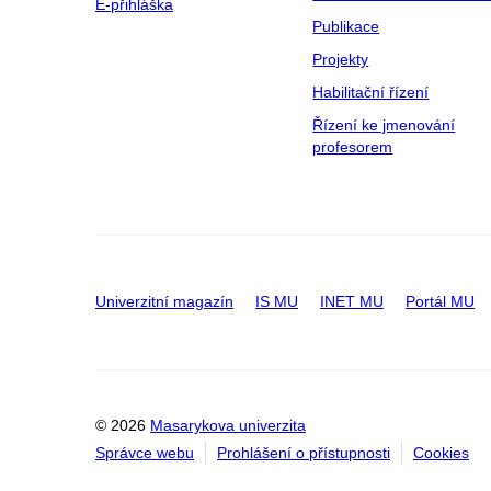
E-přihláška
Publikace
Projekty
Habilitační řízení
Řízení ke jmenování
profesorem
Univerzitní magazín
IS MU
INET MU
Portál MU
© 2026
Masarykova univerzita
Správce webu
Prohlášení o přístupnosti
Cookies