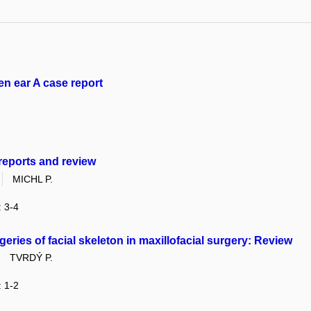
en ear A case report
reports and review
MICHL P.
: 3-4
eries of facial skeleton in maxillofacial surgery: Review
TVRDÝ P.
: 1-2