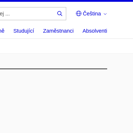
Čeština
Hledej
...
ně
Studující
Zaměstnanci
Absolventi