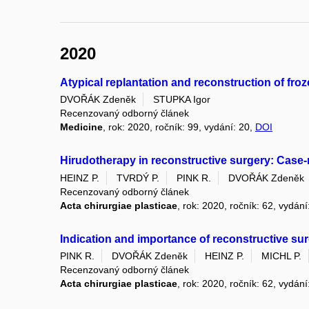
2020
Atypical replantation and reconstruction of froz
DVOŘÁK Zdeněk
STUPKA Igor
Recenzovaný odborný článek
Medicine
, rok: 2020, ročník: 99, vydání: 20,
DOI
Hirudotherapy in reconstructive surgery: Case-
HEINZ P.
TVRDÝ P.
PINK R.
DVOŘÁK Zdeněk
Recenzovaný odborný článek
Acta chirurgiae plasticae
, rok: 2020, ročník: 62, vydání
Indication and importance of reconstructive surg
PINK R.
DVOŘÁK Zdeněk
HEINZ P.
MICHL P.
Recenzovaný odborný článek
Acta chirurgiae plasticae
, rok: 2020, ročník: 62, vydání