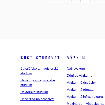
Chci studovat
Výzkum
Bakalářské a magisterské
Náš výzkum
studium
Dění ve výzkumu
Navazující magisterské
Výzkumné úspěchy
studium
Výzkumná témata
Doktorské studium
Výzkumná infrastruktura
Univerzita na celý život
Mezinárodní vědecká rad