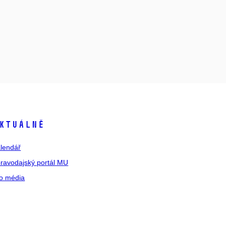
ktuálně
lendář
ravodajský portál MU
o média