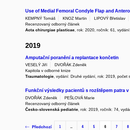
Use of Medial Femoral Condyle Flap and Anterol
KEMPNÝ Tomáš
KNOZ Martin
LIPOVÝ Břetislav
Recenzovaný odborný článek
Acta chirurgiae plasticae
, rok: 2020, ročník: 61, vydání
2019
Amputační poranění a replantace končetin
VESELÝ Jiří
DVOŘÁK Zdeněk
Kapitola v odborné knize
Traumatologie
, vydání: Druhé vydání, rok: 2019, počet s
Funkční výsledky pacientů s rozštěpem patra v 
DVOŘÁK Zdeněk
PEŠLOVÁ Marie
Recenzovaný odborný článek
Česko-slovenská pediatrie
, rok: 2019, ročník: 74, vydá
1
…
4
5
6
7
8
Předchozí