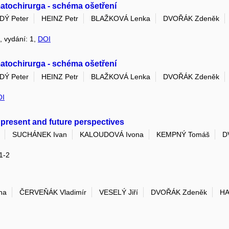
omatochirurga - schéma ošetření
DÝ Peter
HEINZ Petr
BLAŽKOVÁ Lenka
DVOŘÁK Zdeněk
4, vydání: 1,
DOI
omatochirurga - schéma ošetření
DÝ Peter
HEINZ Petr
BLAŽKOVÁ Lenka
DVOŘÁK Zdeněk
OI
 present and future perspectives
SUCHÁNEK Ivan
KALOUDOVÁ Ivona
KEMPNÝ Tomáš
D
 1-2
na
ČERVEŇÁK Vladimír
VESELÝ Jiří
DVOŘÁK Zdeněk
HA