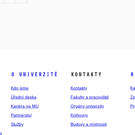
O univerzitě
Kontakty
A
Kdo jsme
Kontakty
Ka
Úřední deska
Fakulty a pracoviště
Zp
Kariéra na MU
Orgány univerzity
Pr
Partnerství
Knihovny
Služby
Budovy a místnosti
a