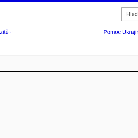
zitě
Pomoc Ukraji