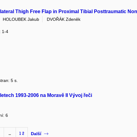
ateral Thigh Free Flap in Proximal Tibial Posttraumatic No
HOLOUBEK Jakub
DVOŘÁK Zdeněk
: 1-4
tran: 5 s.
letech 1993-2006 na Moravě II Vývoj řeči
ní: 6
…
12
Další