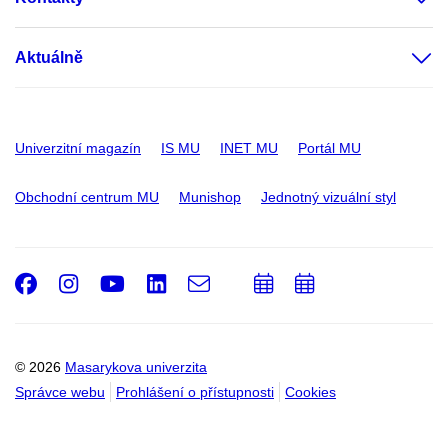
Aktuálně
Univerzitní magazín
IS MU
INET MU
Portál MU
Obchodní centrum MU
Munishop
Jednotný vizuální styl
Facebook
Instagram
Youtube
LinkedIn
e-
Přidat
Přidat
Email
mail
do
do
kalendáře
kalendáře
© 2026
Masarykova univerzita
Správce webu
Prohlášení o přístupnosti
Cookies