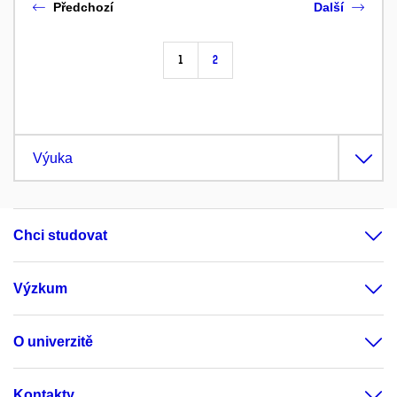
Předchozí
Další
1
2
Výuka
Chci studovat
Výzkum
O univerzitě
Kontakty