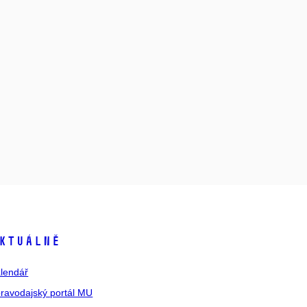
ktuálně
lendář
ravodajský portál MU