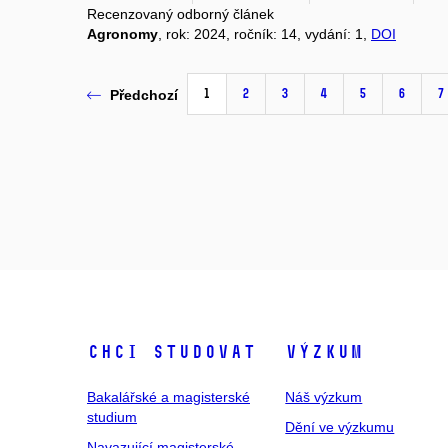
Recenzovaný odborný článek
Agronomy
, rok: 2024, ročník: 14, vydání: 1,
DOI
1
2
3
4
5
6
7
Předchozí
Chci studovat
Výzkum
Bakalářské a magisterské
Náš výzkum
studium
Dění ve výzkumu
Navazující magisterské