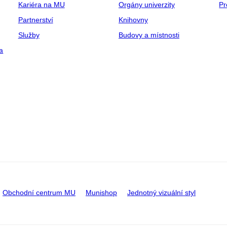
Kariéra na MU
Orgány univerzity
Pr
Partnerství
Knihovny
Služby
Budovy a místnosti
a
Obchodní centrum MU
Munishop
Jednotný vizuální styl