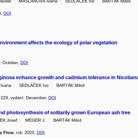
avide
MAŠLAŇOVÁ Ivana
SEDLÁČEK Ivo
BARTÁK Miloš
3,
DOI
nvironment affects the ecology of polar vegetation
í: October,
DOI
ginosa enhance growth and cadmium tolerance in Nicotian
Ivana
SEDLÁČEK Ivo
BARTÁK Miloš
k: 229, vydání: December,
DOI
and photosynthesis of solitarily grown European ash tree
EK Josef
WEGER J.
BARTÁK Miloš
ap Flow
, rok: 2025,
DOI