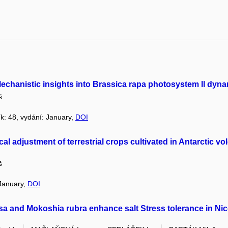
echanistic insights into Brassica rapa photosystem II dyna
š
ík: 48, vydání: January,
DOI
l adjustment of terrestrial crops cultivated in Antarctic vol
š
 January,
DOI
a and Mokoshia rubra enhance salt Stress tolerance in Nico