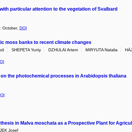
with particular attention to the vegetation of Svalbard
í: October,
DOI
tic moss banks to recent climate changes
oš
SHEPETA Yuriiy
DZHULAI Artem
MIRYUTA Natalia
HÁJ
OI
s on the photochemical processes in Arabidopsis thaliana
OI
hesis in Malva moschata as a Prospective Plant for Agricul
JEK Josef