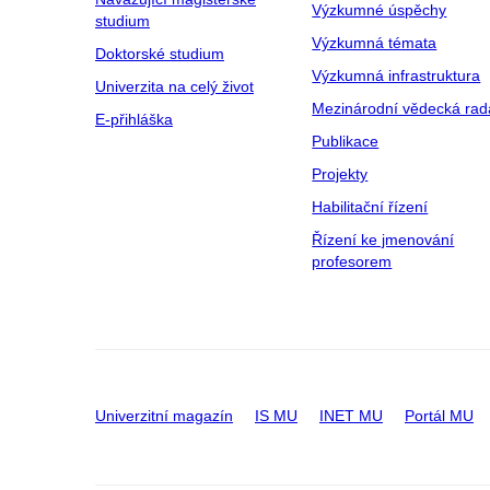
Výzkumné úspěchy
studium
Výzkumná témata
Doktorské studium
Výzkumná infrastruktura
Univerzita na celý život
Mezinárodní vědecká rad
E-přihláška
Publikace
Projekty
Habilitační řízení
Řízení ke jmenování
profesorem
Univerzitní magazín
IS MU
INET MU
Portál MU