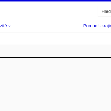
zitě
Pomoc Ukraji