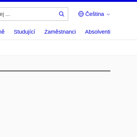
Čeština
Hledej
...
ně
Studující
Zaměstnanci
Absolventi