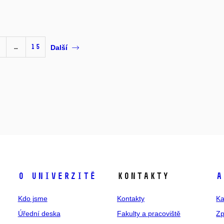
…
15
Další
O univerzitě
Kontakty
A
Kdo jsme
Kontakty
Ka
Úřední deska
Fakulty a pracoviště
Zp