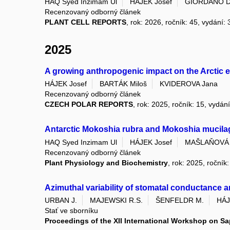
HAQ Syed Inzimam Ul
HÁJEK Josef
GIORDANO D
Recenzovaný odborný článek
PLANT CELL REPORTS
, rok: 2026, ročník: 45, vydání: 
2025
A growing anthropogenic impact on the Arctic e
HÁJEK Josef
BARTÁK Miloš
KVIDEROVA Jana
Recenzovaný odborný článek
CZECH POLAR REPORTS
, rok: 2025, ročník: 15, vydán
Antarctic Mokoshia rubra and Mokoshia mucila
HAQ Syed Inzimam Ul
HÁJEK Josef
MAŠLAŇOVÁ 
Recenzovaný odborný článek
Plant Physiology and Biochemistry
, rok: 2025, roční
Azimuthal variability of stomatal conductance 
URBAN J.
MAJEWSKI R.S.
ŠENFELDR M.
HÁJ
Stať ve sborníku
Proceedings of the XII International Workshop on S