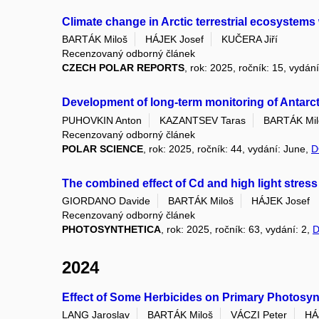
Climate change in Arctic terrestrial ecosystems 
BARTÁK Miloš
HÁJEK Josef
KUČERA Jiří
Recenzovaný odborný článek
CZECH POLAR REPORTS
, rok: 2025, ročník: 15, vydán
Development of long-term monitoring of Antarc
PUHOVKIN Anton
KAZANTSEV Taras
BARTÁK Mil
Recenzovaný odborný článek
POLAR SCIENCE
, rok: 2025, ročník: 44, vydání: June,
D
The combined effect of Cd and high light stres
GIORDANO Davide
BARTÁK Miloš
HÁJEK Josef
Recenzovaný odborný článek
PHOTOSYNTHETICA
, rok: 2025, ročník: 63, vydání: 2,
D
2024
Effect of Some Herbicides on Primary Photosynt
LANG Jaroslav
BARTÁK Miloš
VÁCZI Peter
HÁ