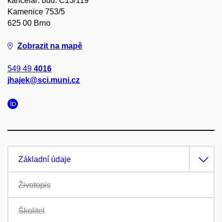
kancelář: bud. C13/119
Kamenice 753/5
625 00 Brno
Zobrazit na mapě
549 49
4016
jhajek@sci.muni.cz
Základní údaje
Životopis
Školitel