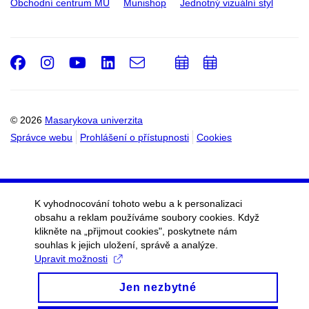
Obchodní centrum MU
Munishop
Jednotný vizuální styl
Facebook
Instagram
Youtube
LinkedIn
e-
Přidat
Přidat
Email
mail
do
do
kalendáře
kalendáře
© 2026
Masarykova univerzita
Správce webu
Prohlášení o přístupnosti
Cookies
K vyhodnocování tohoto webu a k personalizaci
obsahu a reklam používáme soubory cookies. Když
klikněte na „přijmout cookies", poskytnete nám
souhlas k jejich uložení, správě a analýze.
Upravit možnosti
Jen nezbytné