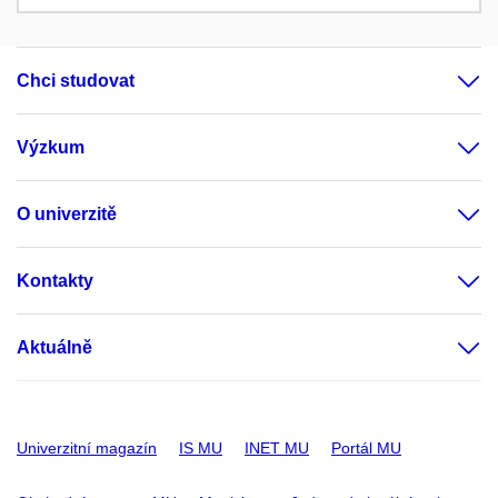
Chci studovat
Výzkum
O univerzitě
Kontakty
Aktuálně
Univerzitní magazín
IS MU
INET MU
Portál MU