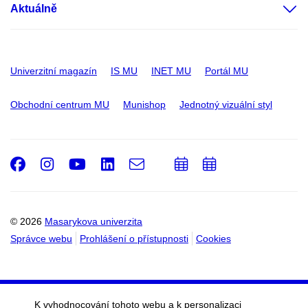
Aktuálně
Univerzitní magazín
IS MU
INET MU
Portál MU
Obchodní centrum MU
Munishop
Jednotný vizuální styl
Facebook
Instagram
Youtube
LinkedIn
e-
Přidat
Přidat
Email
mail
do
do
kalendáře
kalendáře
© 2026
Masarykova univerzita
Správce webu
Prohlášení o přístupnosti
Cookies
K vyhodnocování tohoto webu a k personalizaci