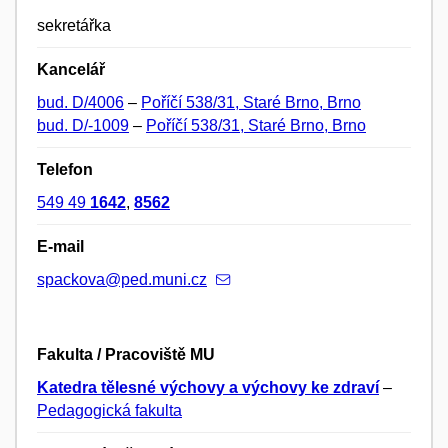
sekretářka
Kancelář
bud. D/4006
–
Poříčí 538/31, Staré Brno, Brno
bud. D/-1009
–
Poříčí 538/31, Staré Brno, Brno
Telefon
549 49
1642
,
8562
E-mail
spackova@ped.muni.cz
Fakulta / Pracoviště MU
Katedra tělesné výchovy a výchovy ke zdraví
–
Pedagogická fakulta