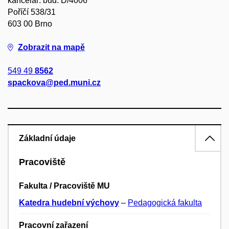
kancelář: bud. D/4006
Poříčí 538/31
603 00 Brno
Zobrazit na mapě
549 49
8562
spackova@ped.muni.cz
Základní údaje
Pracoviště
Fakulta / Pracoviště MU
Katedra hudební výchovy
–
Pedagogická fakulta
Pracovní zařazení