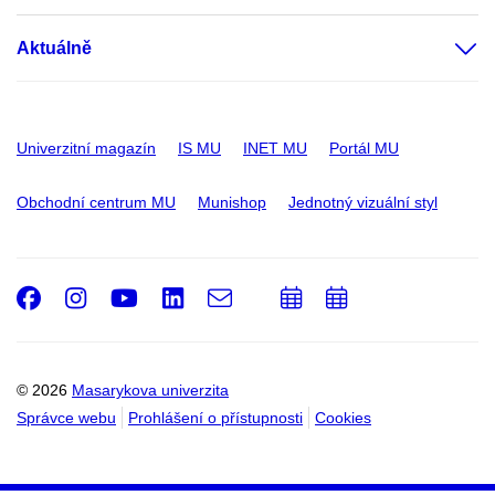
Aktuálně
Univerzitní magazín
IS MU
INET MU
Portál MU
Obchodní centrum MU
Munishop
Jednotný vizuální styl
Facebook
Instagram
Youtube
LinkedIn
e-
Přidat
Přidat
Email
mail
do
do
kalendáře
kalendáře
© 2026
Masarykova univerzita
Správce webu
Prohlášení o přístupnosti
Cookies