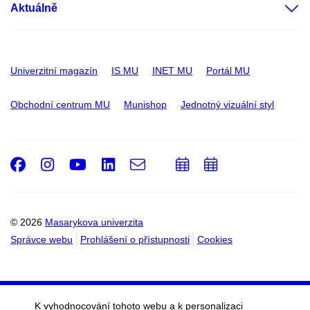
Aktuálně
Univerzitní magazín
IS MU
INET MU
Portál MU
Obchodní centrum MU
Munishop
Jednotný vizuální styl
Facebook
Instagram
Youtube
LinkedIn
e-
Přidat
Přidat
Email
mail
do
do
kalendáře
kalendáře
© 2026
Masarykova univerzita
Správce webu
Prohlášení o přístupnosti
Cookies
K vyhodnocování tohoto webu a k personalizaci