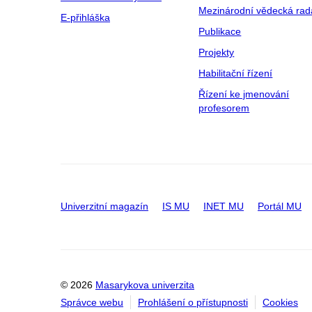
Mezinárodní vědecká rad
E-přihláška
Publikace
Projekty
Habilitační řízení
Řízení ke jmenování
profesorem
Univerzitní magazín
IS MU
INET MU
Portál MU
© 2026
Masarykova univerzita
Správce webu
Prohlášení o přístupnosti
Cookies