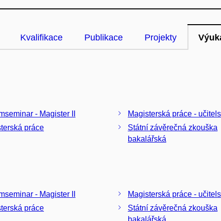
Kvalifikace
Publikace
Projekty
Výuk
mseminar - Magister II
Magisterská práce - učitels
terská práce
Státní závěrečná zkouška
bakalářská
mseminar - Magister II
Magisterská práce - učitels
terská práce
Státní závěrečná zkouška
bakalářská