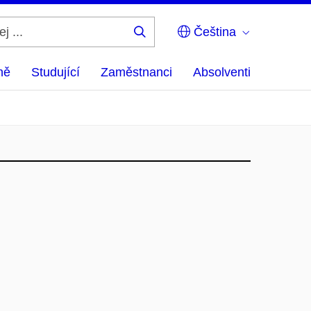
Čeština
Hledej
...
ně
Studující
Zaměstnanci
Absolventi