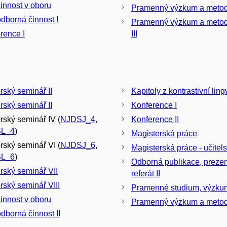
činnost v oboru
Pramenný výzkum
odborná činnost I
Pramenný výzkum a metodologie
rence I
III
Doktorský seminář II
Kapitoly z kontrastivní lingv
rský seminář II
Konference I
rský seminář IV (
NJDSJ_4
,
Konference II
L_4
)
Magisterská práce
rský seminář VI (
NJDSJ_6
,
Magisterská práce - učitels
L_6
)
Odborná publikace, prezen
rský seminář VII
referát II
rský seminář VIII
Pramenné studium, v
činnost v oboru
Pramenný výzkum
odborná činnost II