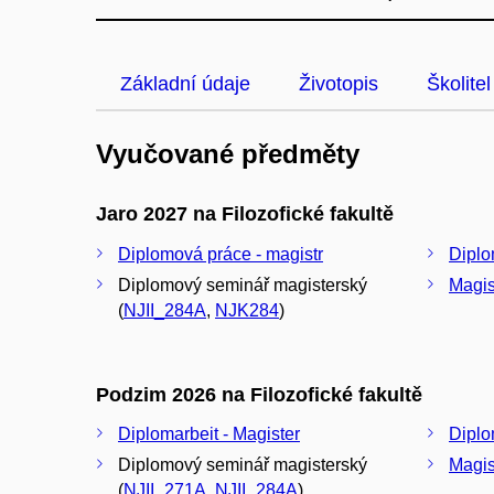
Základní údaje
Životopis
Školitel
Vyučované předměty
Jaro 2027 na Filozofické fakultě
Diplomová práce - magistr
Diplo
Diplomový seminář magisterský
Magis
(
NJII_284A
,
NJK284
)
Podzim 2026 na Filozofické fakultě
Diplomarbeit - Magister
Diplo
Diplomový seminář magisterský
Magis
(
NJII_271A
,
NJII_284A
)