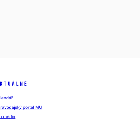
ktuálně
lendář
ravodajský portál MU
o média