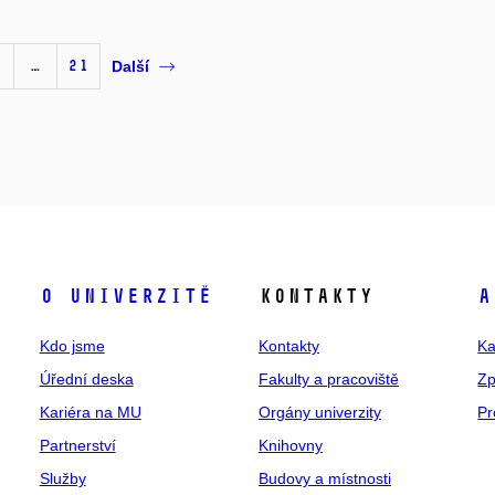
…
21
Další
O univerzitě
Kontakty
A
Kdo jsme
Kontakty
Ka
Úřední deska
Fakulty a pracoviště
Zp
Kariéra na MU
Orgány univerzity
Pr
Partnerství
Knihovny
Služby
Budovy a místnosti