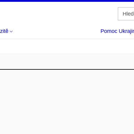
zitě
Pomoc Ukraji