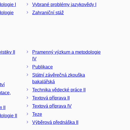
 a metodologie I
Vybrané problémy jazykovědy I
Zahraniční stáž
istiky II
Pramenný výzkum a metodologie
IV
Publikace
Státní závěrečná zkouška
bakalářská
tví
Technika vědecké práce II
tace,
Textová příprava II
Textová příprava IV
ýzkum II
Teze
 a metodologie II
Výběrová přednáška II