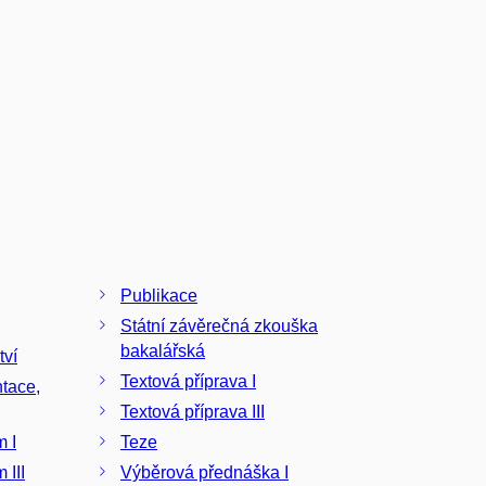
Publikace
Státní závěrečná zkouška
bakalářská
tví
Textová příprava I
tace,
Textová příprava III
ýzkum I
Teze
výzkum III
Výběrová přednáška I