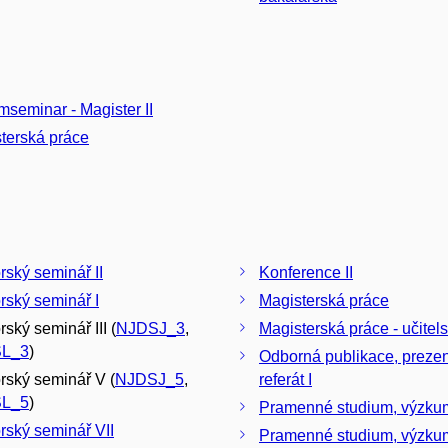
mseminar - Magister II
terská práce
Doktorský seminář II
Konference II
rský seminář I
Magisterská práce
ský seminář III (
NJDSJ_3
,
Magisterská práce - učitels
L_3
)
Odborná publikace, prezen
rský seminář V (
NJDSJ_5
,
referát I
L_5
)
Pramenné studium, v
rský seminář VII
Pramenné studium, 