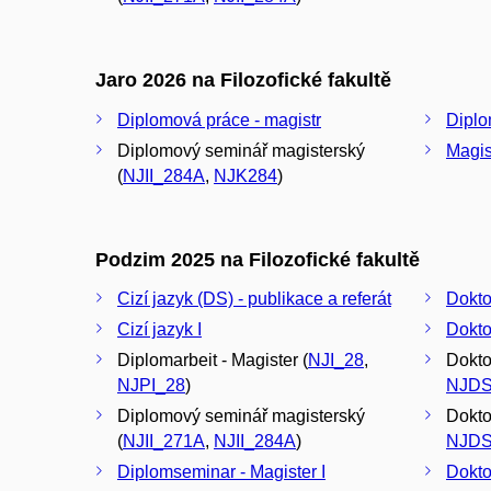
Jaro 2026 na Filozofické fakultě
Diplomová práce - magistr
Diplo
Diplomový seminář magisterský
Magis
(
NJII_284A
,
NJK284
)
Podzim 2025 na Filozofické fakultě
Cizí jazyk (DS) - publikace a referát
Cizí jazyk I
Dokto
Diplomarbeit - Magister (
NJI_28
,
Doktor
NJPI_28
)
NJDS
Diplomový seminář magisterský
Dokto
(
NJII_271A
,
NJII_284A
)
NJDS
Diplomseminar - Magister I
Dokto