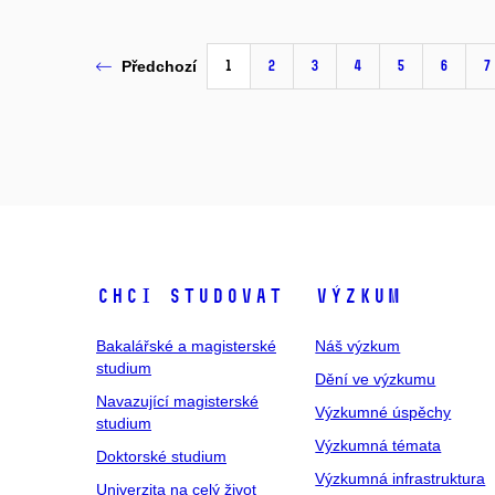
1
2
3
4
5
6
7
Předchozí
Chci studovat
Výzkum
Bakalářské a magisterské
Náš výzkum
studium
Dění ve výzkumu
Navazující magisterské
Výzkumné úspěchy
studium
Výzkumná témata
Doktorské studium
Výzkumná infrastruktura
Univerzita na celý život