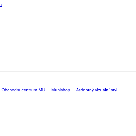
a
Obchodní centrum MU
Munishop
Jednotný vizuální styl