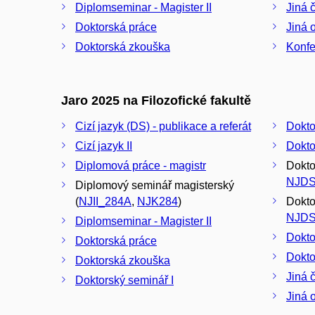
Diplomseminar - Magister II
Jiná 
Doktorská práce
Jiná 
Doktorská zkouška
Konfe
Jaro 2025 na Filozofické fakultě
Cizí jazyk (DS) - publikace a referát
Cizí jazyk II
Dokto
Diplomová práce - magistr
Dokto
NJDS
Diplomový seminář magisterský
(
NJII_284A
,
NJK284
)
Dokto
NJDS
Diplomseminar - Magister II
Dokto
Doktorská práce
Dokto
Doktorská zkouška
Jiná 
Doktorský seminář I
Jiná 