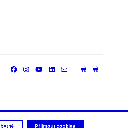
Facebook
Instagram
Youtube
LinkedIn
e-
Přidat
Přidat
Email
mail
do
do
kalendáře
kalendá
zbytné
Přijmout cookies