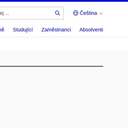
Čeština
Hledej
...
ně
Studující
Zaměstnanci
Absolventi