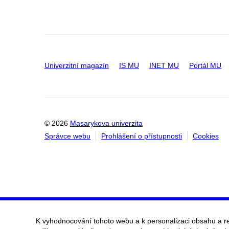
Univerzitní magazín
IS MU
INET MU
Portál MU
© 2026
Masarykova univerzita
Správce webu
Prohlášení o přístupnosti
Cookies
K vyhodnocování tohoto webu a k personalizaci obsahu a r