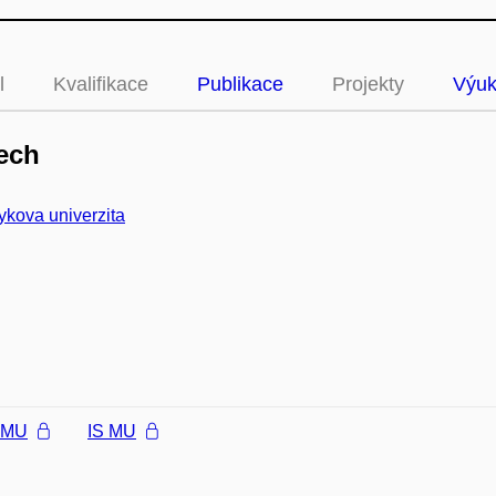
l
Kvalifikace
Publikace
Projekty
Výu
ech
kova univerzita
l MU
IS MU