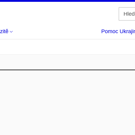
zitě
Pomoc Ukraji