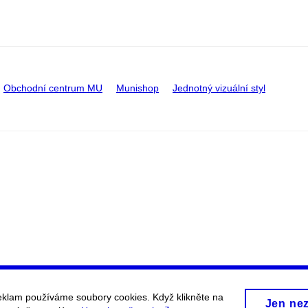
Obchodní centrum MU
Munishop
Jednotný vizuální styl
eklam používáme soubory cookies. Když klikněte na
Jen ne