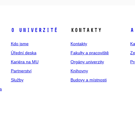
O univerzitě
Kontakty
A
Kdo jsme
Kontakty
Ka
Úřední deska
Fakulty a pracoviště
Zp
Kariéra na MU
Orgány univerzity
Pr
Partnerství
Knihovny
Služby
Budovy a místnosti
a