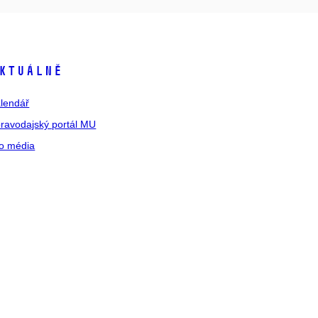
ktuálně
lendář
ravodajský portál MU
o média