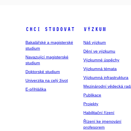
Chci studovat
Výzkum
Bakalářské a magisterské
Náš výzkum
studium
Dění ve výzkumu
Navazující magisterské
Výzkumné úspěchy
studium
Výzkumná témata
Doktorské studium
Výzkumná infrastruktura
Univerzita na celý život
Mezinárodní vědecká rad
E-přihláška
Publikace
Projekty
Habilitační řízení
Řízení ke jmenování
profesorem