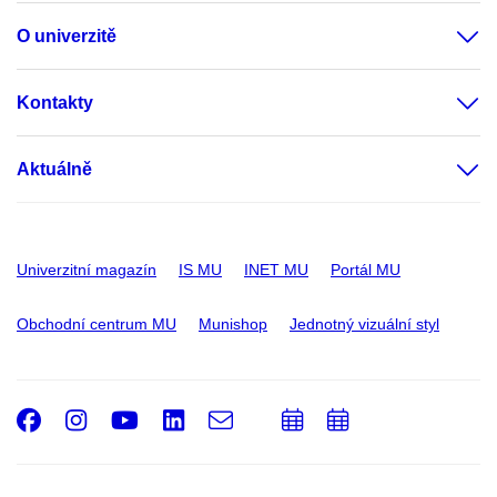
O univerzitě
Kontakty
Aktuálně
Univerzitní magazín
IS MU
INET MU
Portál MU
Obchodní centrum MU
Munishop
Jednotný vizuální styl
Facebook
Instagram
Youtube
LinkedIn
e-
Přidat
Přidat
Email
mail
do
do
kalendáře
kalendáře