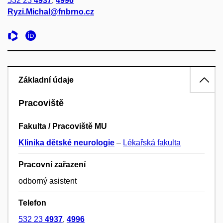
532 23
4937
,
4996
Ryzi.Michal@fnbrno.cz
Základní údaje
Pracoviště
Fakulta / Pracoviště MU
Klinika dětské neurologie
–
Lékařská fakulta
Pracovní zařazení
odborný asistent
Telefon
532 23
4937
,
4996