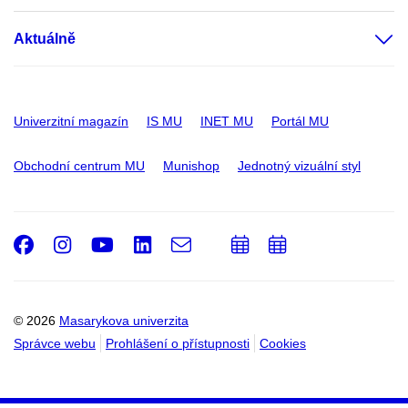
Aktuálně
Univerzitní magazín
IS MU
INET MU
Portál MU
Obchodní centrum MU
Munishop
Jednotný vizuální styl
Facebook
Instagram
Youtube
LinkedIn
e-
Přidat
Přidat
Email
mail
do
do
kalendáře
kalendáře
© 2026
Masarykova univerzita
Správce webu
Prohlášení o přístupnosti
Cookies