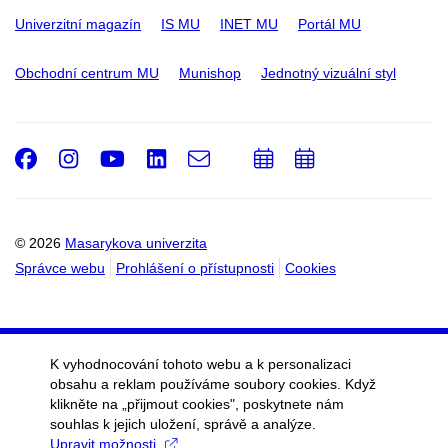
Univerzitní magazín
IS MU
INET MU
Portál MU
Obchodní centrum MU
Munishop
Jednotný vizuální styl
Facebook
Instagram
Youtube
LinkedIn
e-
Přidat
Přidat
Email
mail
do
do
kalendáře
kalendáře
© 2026
Masarykova univerzita
Správce webu
Prohlášení o přístupnosti
Cookies
K vyhodnocování tohoto webu a k personalizaci
obsahu a reklam používáme soubory cookies. Když
klikněte na „přijmout cookies", poskytnete nám
souhlas k jejich uložení, správě a analýze.
Upravit možnosti