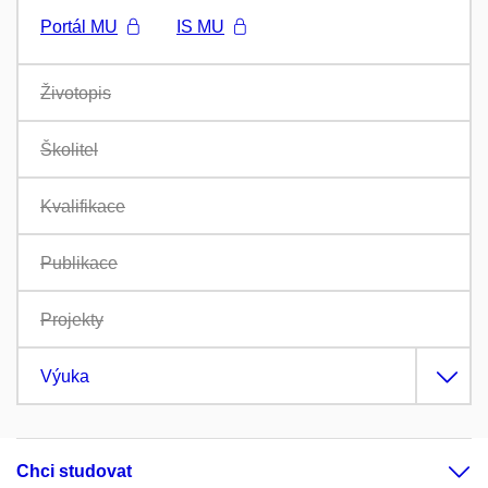
Portál MU
IS MU
Životopis
Školitel
Kvalifikace
Publikace
Projekty
Výuka
Chci studovat