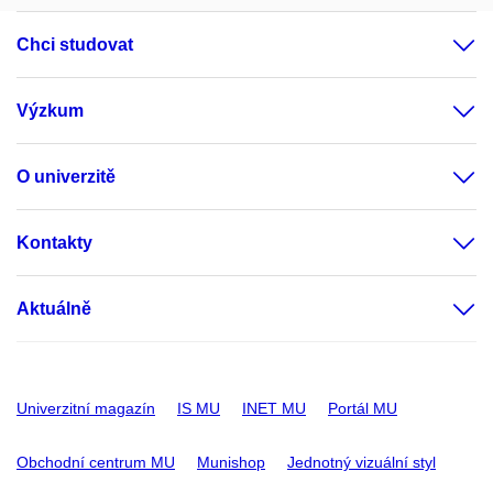
Chci studovat
Výzkum
O univerzitě
Kontakty
Aktuálně
Univerzitní magazín
IS MU
INET MU
Portál MU
Obchodní centrum MU
Munishop
Jednotný vizuální styl