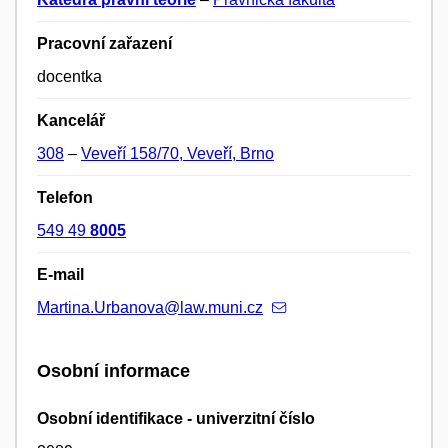
Pracovní zařazení
docentka
Kancelář
308
–
Veveří 158/70, Veveří, Brno
Telefon
549 49
8005
E-mail
Martina.Urbanova@law.muni.cz
Osobní informace
Osobní identifikace - univerzitní číslo