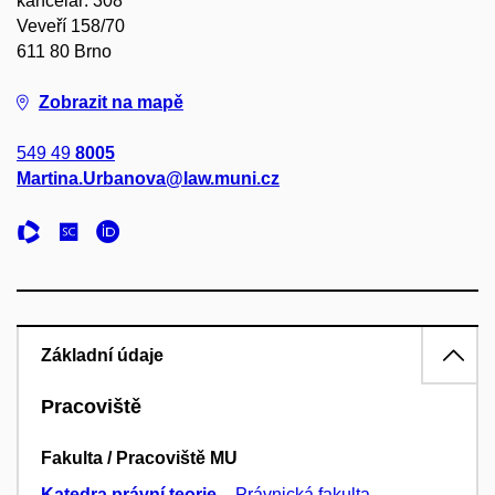
kancelář: 308
Veveří 158/70
611 80 Brno
Zobrazit na mapě
549 49
8005
Martina.Urbanova@law.muni.cz
Základní údaje
Pracoviště
Fakulta / Pracoviště MU
Katedra právní teorie
–
Právnická fakulta