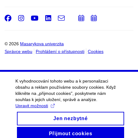
Facebook
Instagram
Youtube
LinkedIn
e-
Přidat
Přidat
Email
mail
do
do
kalendáře
kalendáře
© 2026
Masarykova univerzita
Správce webu
Prohlášení o přístupnosti
Cookies
K vyhodnocování tohoto webu a k personalizaci
obsahu a reklam používáme soubory cookies. Když
klikněte na „přijmout cookies", poskytnete nám
souhlas k jejich uložení, správě a analýze.
Upravit možnosti
Jen nezbytné
Přijmout cookies