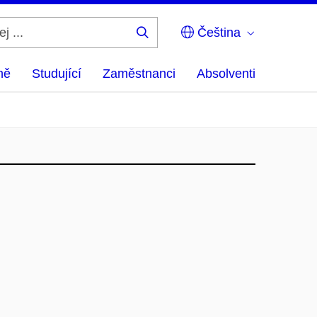
Čeština
Hledej
...
ně
Studující
Zaměstnanci
Absolventi