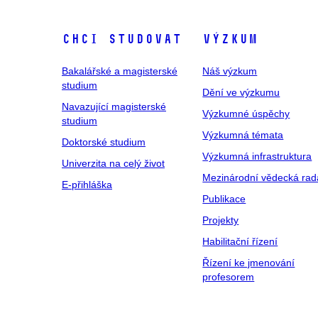
Chci studovat
Výzkum
Bakalářské a magisterské
Náš výzkum
studium
Dění ve výzkumu
Navazující magisterské
Výzkumné úspěchy
studium
Výzkumná témata
Doktorské studium
Výzkumná infrastruktura
Univerzita na celý život
Mezinárodní vědecká rad
E-přihláška
Publikace
Projekty
Habilitační řízení
Řízení ke jmenování
profesorem