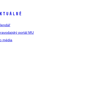
ktuálně
lendář
ravodajský portál MU
o média