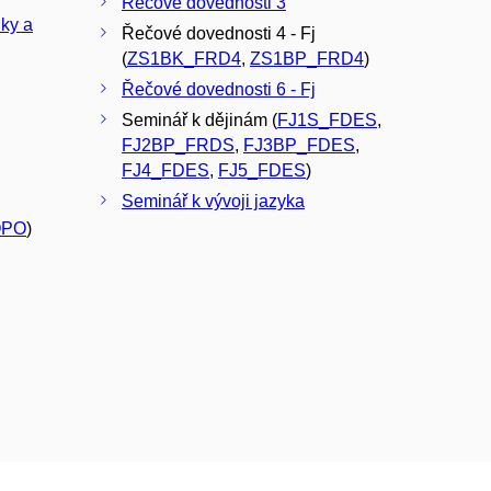
Řečové dovednosti 3
iky a
Řečové dovednosti 4 - Fj
(
ZS1BK_FRD4
,
ZS1BP_FRD4
)
Řečové dovednosti 6 - Fj
Seminář k dějinám (
FJ1S_FDES
,
FJ2BP_FRDS
,
FJ3BP_FDES
,
FJ4_FDES
,
FJ5_FDES
)
Seminář k vývoji jazyka
OPO
)