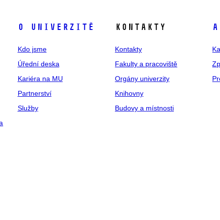
O univerzitě
Kontakty
A
Kdo jsme
Kontakty
Ka
Úřední deska
Fakulty a pracoviště
Zp
Kariéra na MU
Orgány univerzity
Pr
Partnerství
Knihovny
Služby
Budovy a místnosti
a