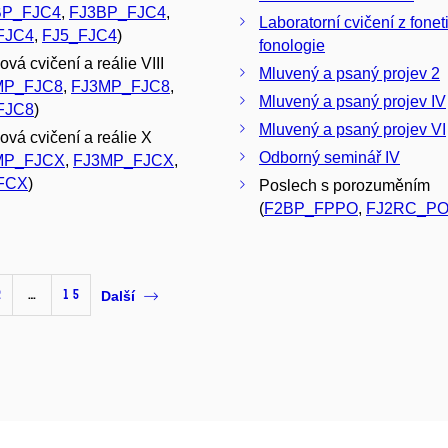
BP_FJC4
,
FJ3BP_FJC4
,
Laboratorní cvičení z fonet
FJC4
,
FJ5_FJC4
)
fonologie
vá cvičení a reálie VIII
Mluvený a psaný projev 2
MP_FJC8
,
FJ3MP_FJC8
,
Mluvený a psaný projev IV
FJC8
)
Mluvený a psaný projev VI
ová cvičení a reálie X
Odborný seminář IV
MP_FJCX
,
FJ3MP_FJCX
,
FCX
)
Poslech s porozuměním
(
F2BP_FPPO
,
FJ2RC_P
2
…
15
Další