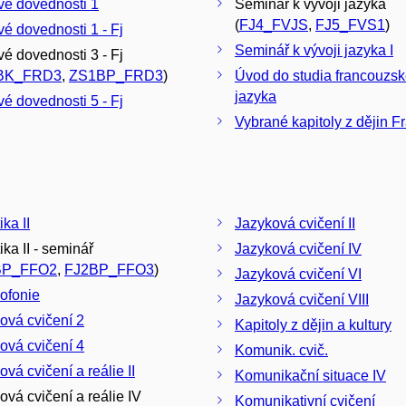
é dovednosti 1
Seminář k vývoji jazyka
(
FJ4_FVJS
,
FJ5_FVS1
)
é dovednosti 1 - Fj
Seminář k vývoji jazyka I
é dovednosti 3 - Fj
BK_FRD3
,
ZS1BP_FRD3
)
Úvod do studia francouzs
jazyka
é dovednosti 5 - Fj
Vybrané kapitoly z dějin F
ka II
Jazyková cvičení II
ika II - seminář
Jazyková cvičení IV
BP_FFO2
,
FJ2BP_FFO3
)
Jazyková cvičení VI
ofonie
Jazyková cvičení VIII
ová cvičení 2
Kapitoly z dějin a kultury
ová cvičení 4
Komunik. cvič.
vá cvičení a reálie II
Komunikační situace IV
ová cvičení a reálie IV
Komunikativní cvičení