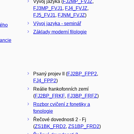
Vývoj jazyka (
FJ2MP_FVJZ
,
FJ3MP_FVJ1
,
FJ4_FVJZ
,
FJ5_FVJ1
,
FJNM_FVJZ
)
Vývoj jazyka - seminář
kého
Základy moderní filologie
rancie
Psaný projev II (
FJ2BP_FPP2
,
FJ4_FPP2
)
Reálie frankofonních zemí
(
FJ2BP_FRKF
,
FJ3BP_FRFZ
)
Rozbor cvičení z fonetiky a
fonologie
Řečové dovednosti 2 - Fj
(
ZS1BK_FRD2
,
ZS1BP_FRD2
)