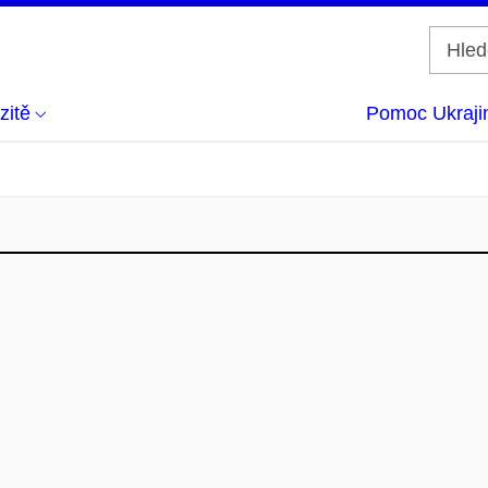
zitě
Pomoc Ukraji