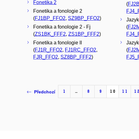
Fonetika 2
(
FJ2
Fonetika a fonologie 2
FJ4_
(
FJ1BP_FFO2
,
SZ9BP_FFO2
)
Jazyko
Fonetika a fonologie 2 - Fj
(
FJ2
(
ZS1BK_FFF2
,
ZS1BP_FFF2
)
FJ4_
Fonetika a fonologie II
Jazyk
(
FJ1R_FFO2
,
FJ1RC_FFO2
,
(
FJ2
FJR_FFO2
,
SZ8BP_FFF2
)
FJ5_
1
…
8
9
10
11
1
Předchozí