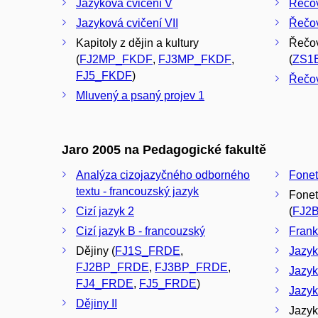
Jazyková cvičení V
Řečov
Jazyková cvičení VII
Řečov
Kapitoly z dějin a kultury
Řečov
(
FJ2MP_FKDF
,
FJ3MP_FKDF
,
(
ZS1
FJ5_FKDF
)
Řečov
Mluvený a psaný projev 1
Jaro 2005 na Pedagogické fakultě
Analýza cizojazyčného odborného
Foneti
textu - francouzský jazyk
Fonet
Cizí jazyk 2
(
FJ2
Cizí jazyk B - francouzský
Frank
Dějiny (
FJ1S_FRDE
,
Jazyk
FJ2BP_FRDE
,
FJ3BP_FRDE
,
Jazyk
FJ4_FRDE
,
FJ5_FRDE
)
Jazyko
Dějiny II
Jazyk