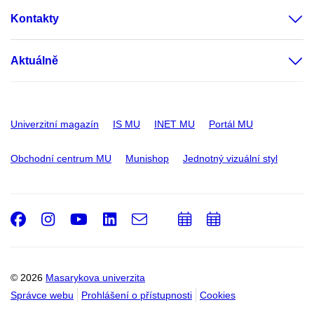
Kontakty
Aktuálně
Univerzitní magazín
IS MU
INET MU
Portál MU
Obchodní centrum MU
Munishop
Jednotný vizuální styl
Facebook
Instagram
Youtube
LinkedIn
e-
Přidat
Přidat
Email
mail
do
do
kalendáře
kalendáře
© 2026
Masarykova univerzita
Správce webu
Prohlášení o přístupnosti
Cookies