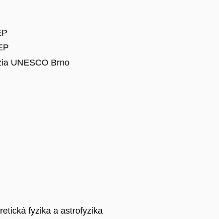
EP
JEP
názia UNESCO Brno
etická fyzika a astrofyzika