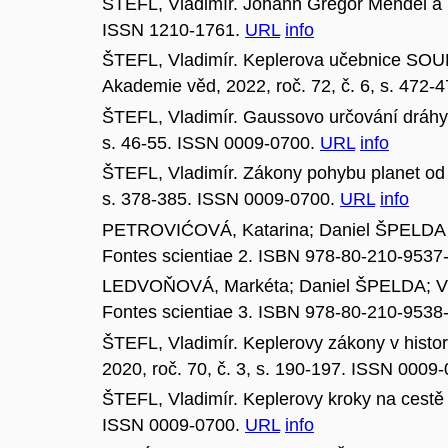
ŠTEFL, Vladimír. Johann Gregor Mendel a 
ISSN 1210-1761.
URL
info
ŠTEFL, Vladimír. Keplerova učebnic
Akademie věd, 2022, roč. 72, č. 6, s. 472
ŠTEFL, Vladimír. Gaussovo určování dráhy
s. 46-55. ISSN 0009-0700.
URL
info
ŠTEFL, Vladimír. Zákony pohybu planet o
s. 378-385. ISSN 0009-0700.
URL
info
PETROVIĆOVÁ, Katarina; Daniel ŠPELDA 
Fontes scientiae 2. ISBN 978-80-210-9537
LEDVOŇOVÁ, Markéta; Daniel ŠPELDA; V
Fontes scientiae 3. ISBN 978-80-210-9538
ŠTEFL, Vladimír. Keplerovy zákony v histor
2020, roč. 70, č. 3, s. 190-197. ISSN 0009
ŠTEFL, Vladimír. Keplerovy kroky na cestě 
ISSN 0009-0700.
URL
info