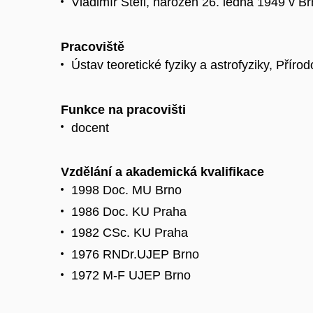
Vladimír Štefl, narozen 26. ledna 1949 v Br
Pracoviště
Ústav teoretické fyziky a astrofyziky, Přír
Funkce na pracovišti
docent
Vzdělání a akademická kvalifikace
1998 Doc. MU Brno
1986 Doc. KU Praha
1982 CSc. KU Praha
1976 RNDr.UJEP Brno
1972 M-F UJEP Brno