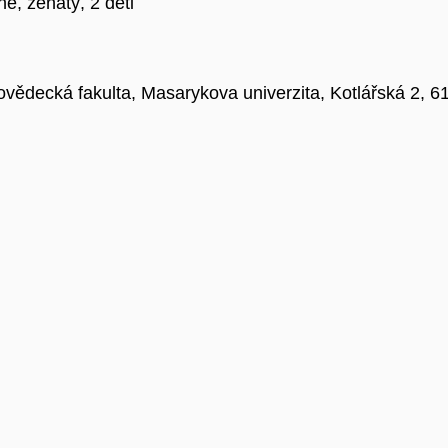
ně, ženatý, 2 děti
odovědecká fakulta, Masarykova univerzita, Kotlářská 2, 6