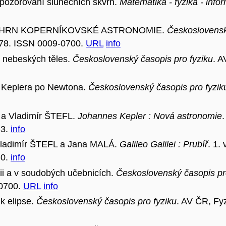
pozorování slunečních skvrn.
Matematika - fyzika - info
e SOUHRN KOPERNÍKOVSKÉ ASTRONOMIE.
Československ
-478. ISSN 0009-0700.
URL
info
 nebeských těles.
Československý časopis pro fyziku
. A
d Keplera po Newtona.
Československý časopis pro fyzik
a Vladimír ŠTEFL.
Johannes Kepler : Nová astronomie
.
-3.
info
ladimír ŠTEFL a Jana MALÁ.
Galileo Galilei : Prubíř
. 1.
-0.
info
ii a v soudobých učebnicích.
Československý časopis pr
-0700.
URL
info
k elipse.
Československý časopis pro fyziku
. AV ČR, Fyz