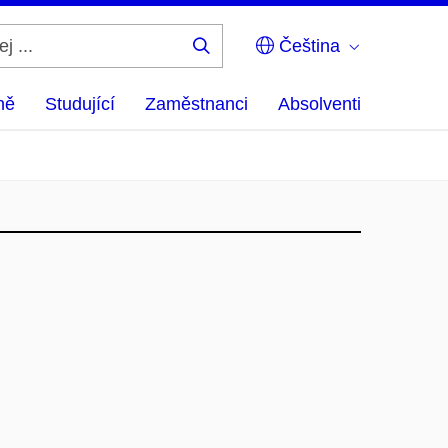
Čeština
Hledej
...
ně
Studující
Zaměstnanci
Absolventi