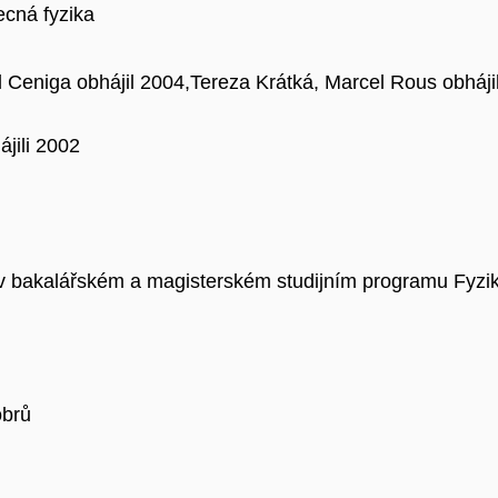
ecná fyzika
l Ceniga obhájil 2004,Tereza Krátká, Marcel Rous obhájil
jili 2002
 v bakalářském a magisterském studijním programu Fyzi
obrů