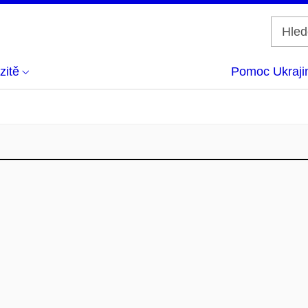
zitě
Pomoc Ukraji