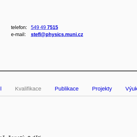
telefon:
549 49
7515
e‑mail:
stefl@physics.muni.cz
l
Kvalifikace
Publikace
Projekty
Výu