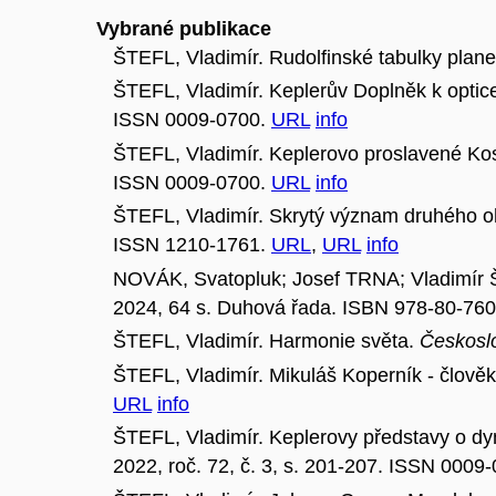
Vybrané publikace
ŠTEFL, Vladimír. Rudolfinské tabulky plane
ŠTEFL, Vladimír. Keplerův Doplněk k optice
ISSN 0009-0700.
URL
info
ŠTEFL, Vladimír. Keplerovo proslavené K
ISSN 0009-0700.
URL
info
ŠTEFL, Vladimír. Skrytý význam druhého oh
ISSN 1210-1761.
URL
,
URL
info
NOVÁK, Svatopluk; Josef TRNA; Vladimí
2024, 64 s. Duhová řada. ISBN 978-80-76
ŠTEFL, Vladimír. Harmonie světa.
Českoslo
ŠTEFL, Vladimír. Mikuláš Koperník - člově
URL
info
ŠTEFL, Vladimír. Keplerovy představy o d
2022, roč. 72, č. 3, s. 201-207. ISSN 0009