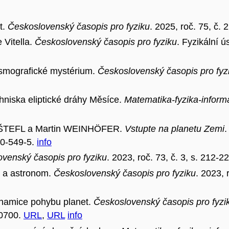
t.
Československý časopis pro fyziku
. 2025, roč. 75, č.
 Vitella.
Československý časopis pro fyziku
. Fyzikální ú
osmografické mystérium.
Československý časopis pro fyz
niska eliptické dráhy Měsíce.
Matematika-fyzika-inform
r ŠTEFL a Martin WEINHÖFER.
Vstupte na planetu Zemi
.
00-549-5.
info
venský časopis pro fyziku
. 2023, roč. 73, č. 3, s. 212
k a astronom.
Československý časopis pro fyziku
. 2023, 
ynamice pohybu planet.
Československý časopis pro fyzi
-0700.
URL
,
URL
info