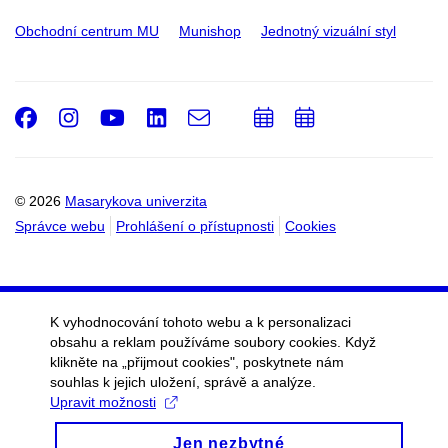
Obchodní centrum MU
Munishop
Jednotný vizuální styl
Facebook
Instagram
Youtube
LinkedIn
e-
Přidat
Přidat
Email
mail
do
do
kalendáře
kalendáře
© 2026
Masarykova univerzita
Správce webu
Prohlášení o přístupnosti
Cookies
K vyhodnocování tohoto webu a k personalizaci
obsahu a reklam používáme soubory cookies. Když
klikněte na „přijmout cookies", poskytnete nám
souhlas k jejich uložení, správě a analýze.
Upravit možnosti
Jen nezbytné