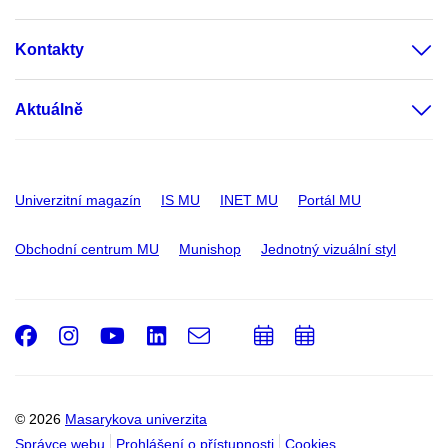
Kontakty
Aktuálně
Univerzitní magazín
IS MU
INET MU
Portál MU
Obchodní centrum MU
Munishop
Jednotný vizuální styl
Facebook
Instagram
Youtube
LinkedIn
e-
Přidat
Přidat
Email
mail
do
do
kalendáře
kalendáře
© 2026
Masarykova univerzita
Správce webu
Prohlášení o přístupnosti
Cookies