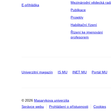
Mezinárodní vědecká rad
E-přihláška
Publikace
Projekty
Habilitační řízení
Řízení ke jmenování
profesorem
Univerzitní magazín
IS MU
INET MU
Portál MU
© 2026
Masarykova univerzita
Správce webu
Prohlášení o přístupnosti
Cookies