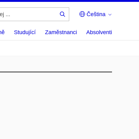
Čeština
Hledej
...
ně
Studující
Zaměstnanci
Absolventi