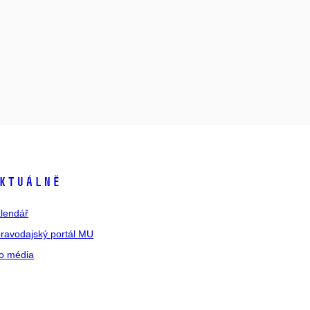
ktuálně
lendář
ravodajský portál MU
o média