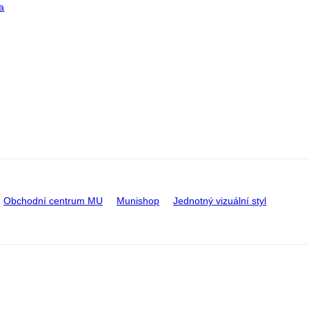
a
Obchodní centrum MU
Munishop
Jednotný vizuální styl