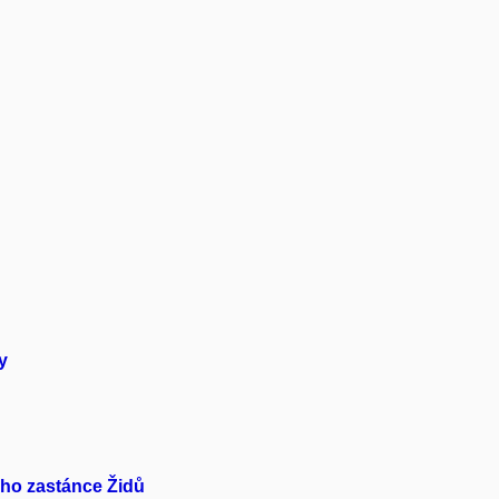
y
ého zastánce Židů