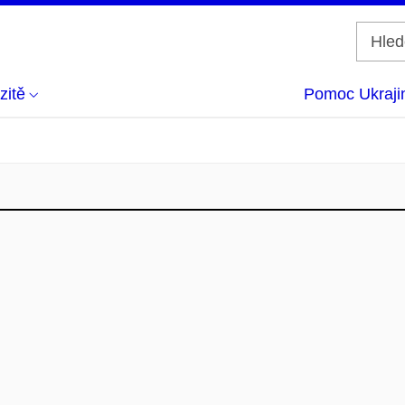
zitě
Pomoc Ukraji