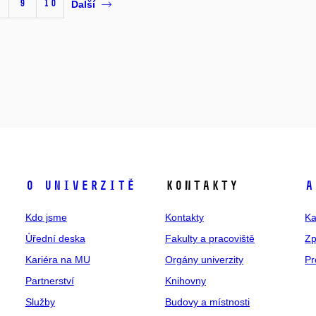
9
10
Další
O univerzitě
Kontakty
A
Kdo jsme
Kontakty
Ka
Úřední deska
Fakulty a pracoviště
Zp
Kariéra na MU
Orgány univerzity
Pr
Partnerství
Knihovny
Služby
Budovy a místnosti