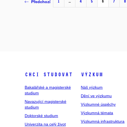
1
…
4
5
6
7
8
Předchozí
Chci studovat
Výzkum
Bakalářské a magisterské
Náš výzkum
studium
Dění ve výzkumu
Navazující magisterské
Výzkumné úspěchy
studium
Výzkumná témata
Doktorské studium
Výzkumná infrastruktura
Univerzita na celý život