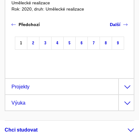
Umělecké realizace
Rok: 2020, druh: Umělecké realizace
Předchozí
Další
1
2
3
4
5
6
7
8
9
Projekty
Výuka
Chci studovat