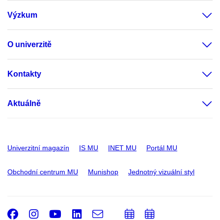
Výzkum
O univerzitě
Kontakty
Aktuálně
Univerzitní magazín
IS MU
INET MU
Portál MU
Obchodní centrum MU
Munishop
Jednotný vizuální styl
Facebook
Instagram
Youtube
LinkedIn
e-
Přidat
Přidat