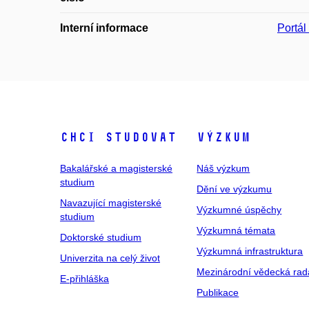
Interní informace
Portá
Chci studovat
Výzkum
Bakalářské a magisterské
Náš výzkum
studium
Dění ve výzkumu
Navazující magisterské
Výzkumné úspěchy
studium
Výzkumná témata
Doktorské studium
Výzkumná infrastruktura
Univerzita na celý život
Mezinárodní vědecká rad
E-přihláška
Publikace