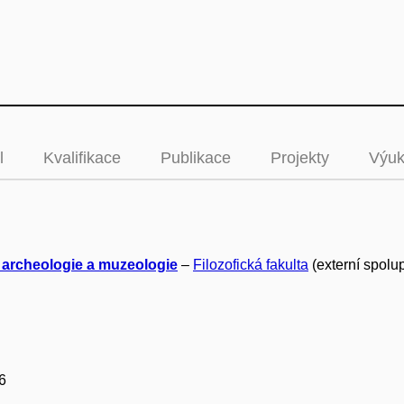
l
Kvalifikace
Publikace
Projekty
Výu
 archeologie a muzeologie
–
Filozofická fakulta
(externí spolu
6