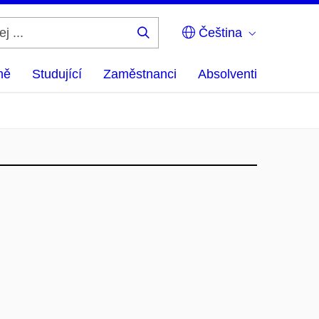
Čeština
Hledej
...
ně
Studující
Zaměstnanci
Absolventi