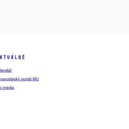
ktuálně
lendář
ravodajský portál MU
o média