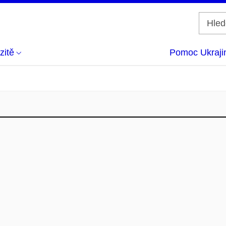
zitě
Pomoc Ukraji