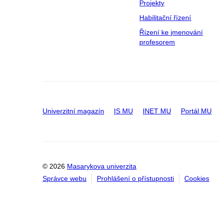
Projekty
Habilitační řízení
Řízení ke jmenování
profesorem
Univerzitní magazín
IS MU
INET MU
Portál MU
© 2026
Masarykova univerzita
Správce webu
Prohlášení o přístupnosti
Cookies