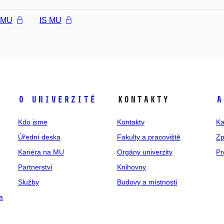
l MU
IS MU
O univerzitě
Kontakty
A
Kdo jsme
Kontakty
Ka
Úřední deska
Fakulty a pracoviště
Zp
Kariéra na MU
Orgány univerzity
Pr
Partnerství
Knihovny
Služby
Budovy a místnosti
a