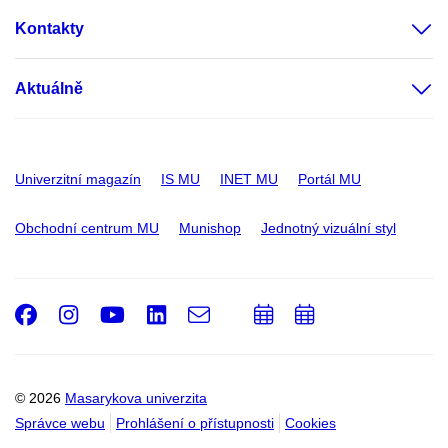
Kontakty
Aktuálně
Univerzitní magazín
IS MU
INET MU
Portál MU
Obchodní centrum MU
Munishop
Jednotný vizuální styl
Facebook
Instagram
Youtube
LinkedIn
e-
Přidat
Přidat
Email
mail
do
do
kalendáře
kalendáře
© 2026
Masarykova univerzita
Správce webu
Prohlášení o přístupnosti
Cookies