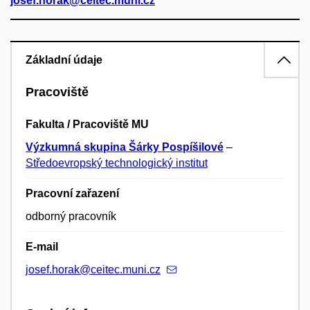
josef.horak@ceitec.muni.cz
Základní údaje
Pracoviště
Fakulta / Pracoviště MU
Výzkumná skupina Šárky Pospíšilové
–
Středoevropský technologický institut
Pracovní zařazení
odborný pracovník
E-mail
josef.horak@ceitec.muni.cz