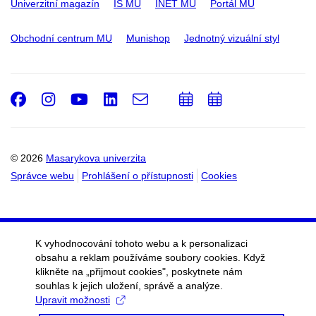
Univerzitní magazín
IS MU
INET MU
Portál MU
Obchodní centrum MU
Munishop
Jednotný vizuální styl
Facebook
Instagram
Youtube
LinkedIn
e-
Přidat
Přidat
Email
mail
do
do
kalendáře
kalendáře
© 2026
Masarykova univerzita
Správce webu
Prohlášení o přístupnosti
Cookies
K vyhodnocování tohoto webu a k personalizaci
obsahu a reklam používáme soubory cookies. Když
klikněte na „přijmout cookies", poskytnete nám
souhlas k jejich uložení, správě a analýze.
Upravit možnosti