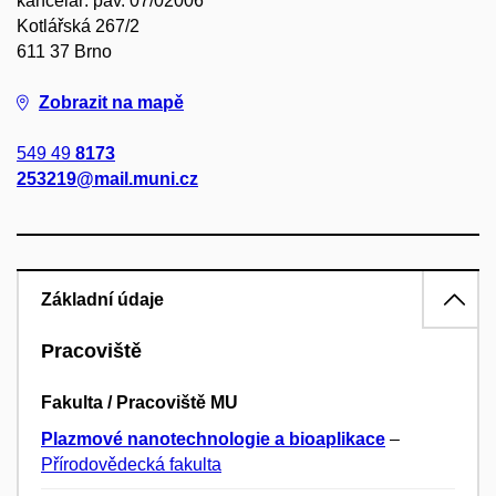
kancelář: pav. 07/02006
Kotlářská 267/2
611 37 Brno
Zobrazit na mapě
549 49
8173
253219@mail.muni.cz
Základní údaje
Pracoviště
Fakulta / Pracoviště MU
Plazmové nanotechnologie a bioaplikace
–
Přírodovědecká fakulta