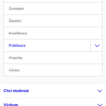
Životopis
Školitel
Kvalifikace
Publikace
Projekty
Výuka
Chci studovat
Výzkum