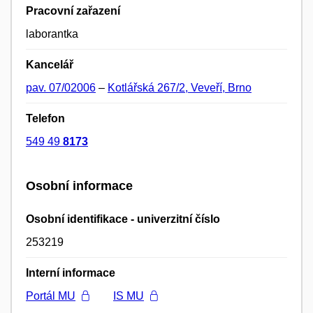
Pracovní zařazení
laborantka
Kancelář
pav. 07/02006
–
Kotlářská 267/2, Veveří, Brno
Telefon
549 49
8173
Osobní informace
Osobní identifikace - univerzitní číslo
253219
Interní informace
Portál MU
IS MU