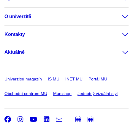
O univerzitě
Kontakty
Aktuálně
Univerzitní magazín
IS MU
INET MU
Portál MU
Obchodní centrum MU
Munishop
Jednotný vizuální styl
Facebook
Instagram
Youtube
LinkedIn
e-
Přidat
Přidat
Email
mail
do
do
kalendáře
kalendáře