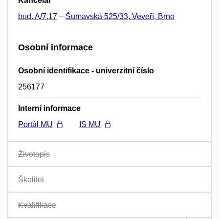
Kancelář
bud. A/7.17
–
Šumavská 525/33, Veveří, Brno
Osobní informace
Osobní identifikace - univerzitní číslo
256177
Interní informace
Portál MU
IS MU
Životopis
Školitel
Kvalifikace