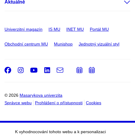
Aktuálně
Univerzitní magazín
IS MU
INET MU
Portál MU
Obchodní centrum MU
Munishop
Jednotný vizuální styl
Facebook
Instagram
Youtube
LinkedIn
e-
Přidat
Přidat
Email
mail
do
do
kalendáře
kalendáře
© 2026
Masarykova univerzita
Správce webu
Prohlášení o přístupnosti
Cookies
K vyhodnocování tohoto webu a k personalizaci