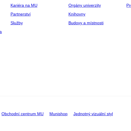
Kariéra na MU
Orgány univerzity
Pr
Partnerství
Knihovny
Služby
Budovy a místnosti
a
Obchodní centrum MU
Munishop
Jednotný vizuální styl