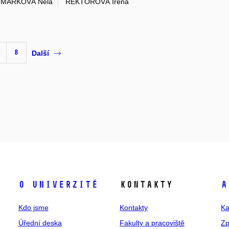
MARKOVÁ Nela
REKTOROVÁ Irena
8
Další
O univerzitě
Kontakty
A
Kdo jsme
Kontakty
Ka
Úřední deska
Fakulty a pracoviště
Zp