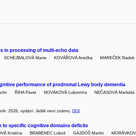
s in processing of multi-echo data
SCHEJBALOVÁ Marie
KOVÁŘOVÁ Anežka
MAREČEK Radek
cognitive performance of prodromal Lewy body dementia
tin
ŘÍHA Pavel
NOVÁKOVÁ Ľubomíra
NEČASOVÁ Markéta
a
očník: 2026, vydání: Ještě není známo,
DOI
 to specific cognitive domains deficits
Á Kristína
BRABENEC Luboš
GAJDOŠ Martin
MORÁVKOVÁ