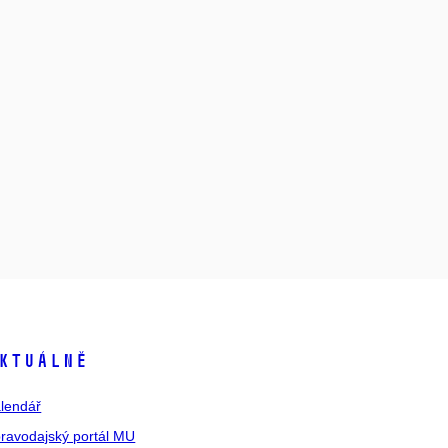
ktuálně
lendář
ravodajský portál MU