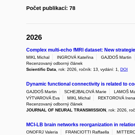
Počet publikací: 78
2026
Complex multi-echo fMRI dataset: New strategie
MIKL Michal
INGROVÁ Kateřina
GAJDOŠ Martin
Recenzovaný odborný článek
Scientific Data
, rok: 2026, ročník: 13, vydání: 1,
DOI
Dynamic functional connectivity is related to 
GAJDOŠ Martin
SCHEJBALOVÁ Marie
LAMOŠ Mar
VÝTVAROVÁ Eva
MIKL Michal
REKTOROVÁ Iren
Recenzovaný odborný článek
JOURNAL OF NEURAL TRANSMISSION
, rok: 2026, r
MCI-LB brain networks reorganization in relation
ONOFRJ Valeria
FRANCIOTTI Raffaella
MITTEROV