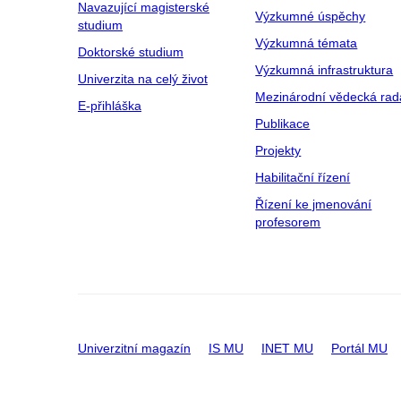
Navazující magisterské
Výzkumné úspěchy
studium
Výzkumná témata
Doktorské studium
Výzkumná infrastruktura
Univerzita na celý život
Mezinárodní vědecká rad
E-přihláška
Publikace
Projekty
Habilitační řízení
Řízení ke jmenování
profesorem
Univerzitní magazín
IS MU
INET MU
Portál MU