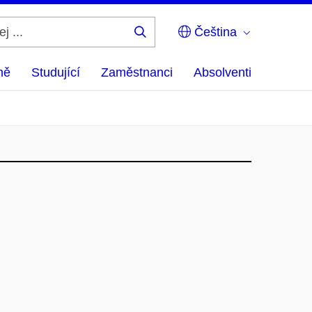
Čeština
Hledej
...
ně
Studující
Zaměstnanci
Absolventi