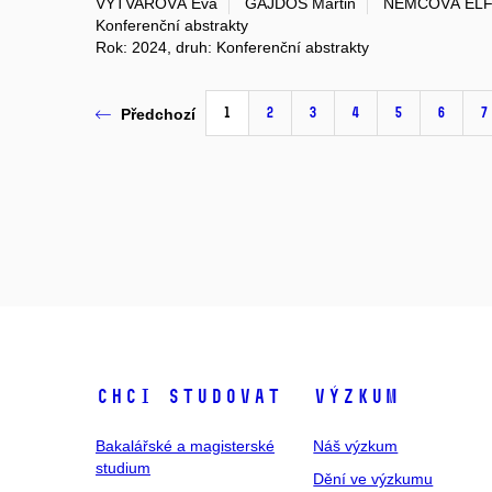
VÝTVAROVÁ Eva
GAJDOŠ Martin
NĚMCOVÁ ELF
Konferenční abstrakty
Rok: 2024, druh: Konferenční abstrakty
1
2
3
4
5
6
7
Předchozí
Chci studovat
Výzkum
Bakalářské a magisterské
Náš výzkum
studium
Dění ve výzkumu