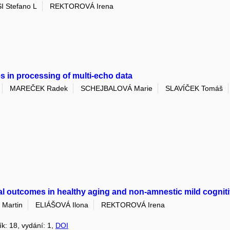
I Stefano L
REKTOROVÁ Irena
s in processing of multi-echo data
MAREČEK Radek
SCHEJBALOVÁ Marie
SLAVÍČEK Tomáš
al outcomes in healthy aging and non-amnestic mild cognit
Martin
ELIÁŠOVÁ Ilona
REKTOROVÁ Irena
ík: 18, vydání: 1,
DOI