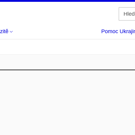
zitě
Pomoc Ukraji