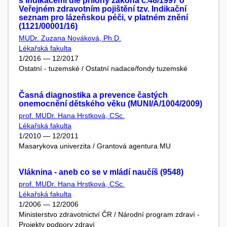
s indikacemi dle přílohy zákona č.48/1997 o
Veřejném zdravotním pojištění tzv. Indikační
seznam pro lázeňskou péči, v platném znění
(1121/00001/16)
MUDr. Zuzana Nováková, Ph.D.
Lékařská fakulta
1/2016 — 12/2017
Ostatní - tuzemské / Ostatní nadace/fondy tuzemské
Časná diagnostika a prevence častých
onemocnění dětského věku (MUNI/A/1004/2009)
prof. MUDr. Hana Hrstková, CSc.
Lékařská fakulta
1/2010 — 12/2011
Masarykova univerzita / Grantová agentura MU
Vláknina - aneb co se v mládí naučíš (9548)
prof. MUDr. Hana Hrstková, CSc.
Lékařská fakulta
1/2006 — 12/2006
Ministerstvo zdravotnictví ČR / Národní program zdraví -
Projekty podpory zdraví