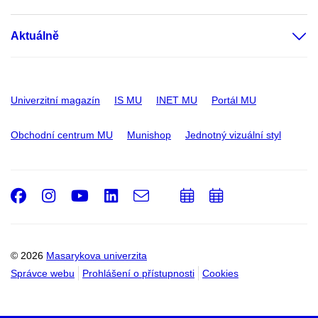
Aktuálně
Univerzitní magazín
IS MU
INET MU
Portál MU
Obchodní centrum MU
Munishop
Jednotný vizuální styl
Facebook
Instagram
Youtube
LinkedIn
e-
Přidat
Přidat
Email
mail
do
do
kalendáře
kalendáře
© 2026
Masarykova univerzita
Správce webu
Prohlášení o přístupnosti
Cookies