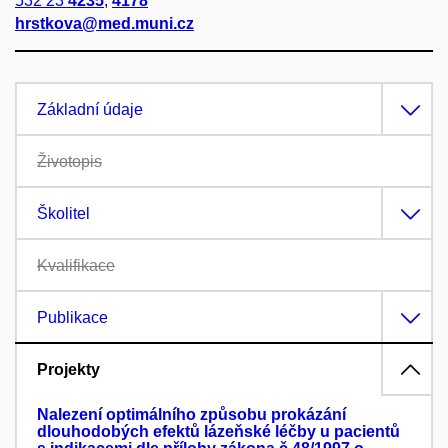
532 23
4235
,
4178
hrstkova@med.muni.cz
Základní údaje
Životopis
Školitel
Kvalifikace
Publikace
Projekty
Nalezení optimálního způsobu prokázání
dlouhodobých efektů lázeňské léčby u pacientů