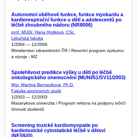
Autonomní oběhové funkce, funkce myokardu a
kardiorespirační funkce u dětí a adolescentů po
léčbě zhoubného nádoru (NR8006)
prof. MUDr. Hana Hrstková, CSc.
Lékařská fakulta
1/2004 — 12/2006
Ministerstvo zdravotnictví ČR / Resortní program výzkumu
a vývoje - MZ
Spolehlivost predikce výšky u dětí po léčbě
onkologického onemocnění (MUNI/51/SV11/2003)
Mgr. Martina Bernaciková, Ph.D.
Fakulta sportovních studií
1/2003 — 12/2003
Masarykova univerzita / Program rektora na podporu tvůrčí
činnosti studentů
Screening toxické kardiomyopatie po
kardiotoxické cytostatické léčbě v dětsví
(NE5920)