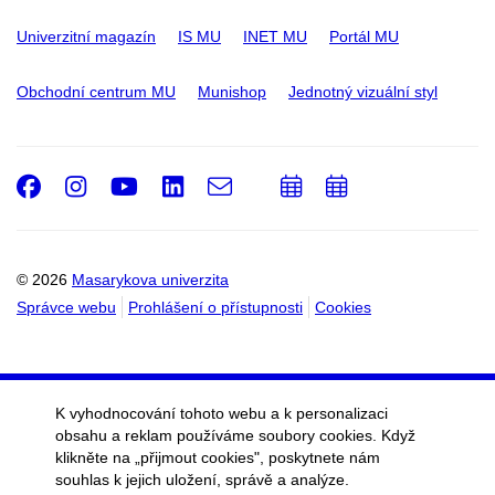
Univerzitní magazín
IS MU
INET MU
Portál MU
Obchodní centrum MU
Munishop
Jednotný vizuální styl
Facebook
Instagram
Youtube
LinkedIn
e-
Přidat
Přidat
Email
mail
do
do
kalendáře
kalendáře
© 2026
Masarykova univerzita
Správce webu
Prohlášení o přístupnosti
Cookies
K vyhodnocování tohoto webu a k personalizaci
obsahu a reklam používáme soubory cookies. Když
klikněte na „přijmout cookies", poskytnete nám
souhlas k jejich uložení, správě a analýze.