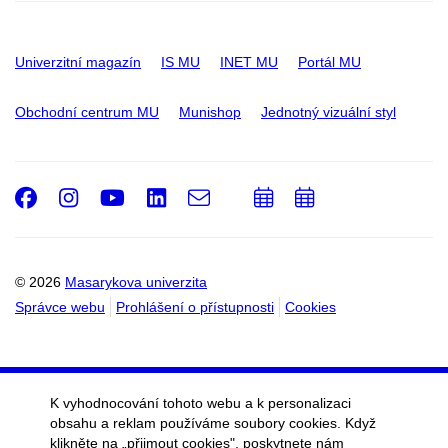
Univerzitní magazín
IS MU
INET MU
Portál MU
Obchodní centrum MU
Munishop
Jednotný vizuální styl
Facebook
Instagram
Youtube
LinkedIn
e-
Přidat
Přidat
Email
mail
do
do
kalendáře
kalendáře
© 2026
Masarykova univerzita
Správce webu
Prohlášení o přístupnosti
Cookies
K vyhodnocování tohoto webu a k personalizaci
obsahu a reklam používáme soubory cookies. Když
klikněte na „přijmout cookies", poskytnete nám