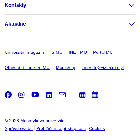
Kontakty
Aktuálně
Univerzitní magazín
IS MU
INET MU
Portál MU
Obchodní centrum MU
Munishop
Jednotný vizuální styl
Facebook
Instagram
Youtube
LinkedIn
e-
Přidat
Přidat
Email
mail
do
do
kalendáře
kalendáře
© 2026
Masarykova univerzita
Správce webu
Prohlášení o přístupnosti
Cookies